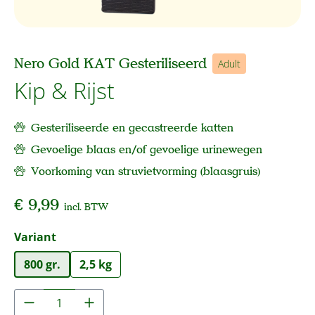
Nero Gold KAT Gesteriliseerd
Adult
Kip & Rijst
Gesteriliseerde en gecastreerde katten
Gevoelige blaas en/of gevoelige urinewegen
Voorkoming van struvietvorming (blaasgruis)
€ 9,99
incl. BTW
Selecteer
Variant
800 gr.
2,5 kg
Producthoeveelheid: Voer de gewenste hoe