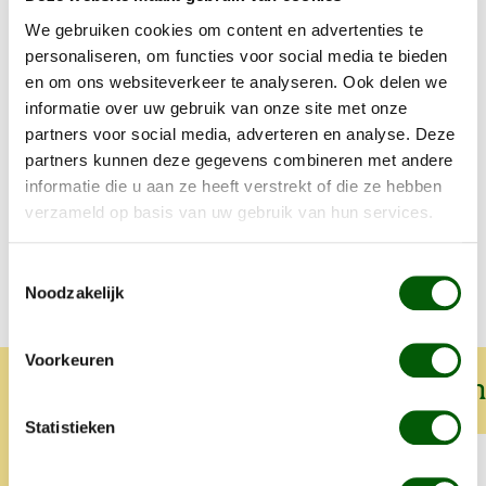
We gebruiken cookies om content en advertenties te
personaliseren, om functies voor social media te bieden
Voordelen
en om ons websiteverkeer te analyseren. Ook delen we
informatie over uw gebruik van onze site met onze
partners voor social media, adverteren en analyse. Deze
Samenstelling en voedingswaarde
partners kunnen deze gegevens combineren met andere
informatie die u aan ze heeft verstrekt of die ze hebben
verzameld op basis van uw gebruik van hun services.
Voedingstabel
Toestemmingsselectie
Noodzakelijk
Voorkeuren
Wat onze klanten over ons zeggen
Statistieken