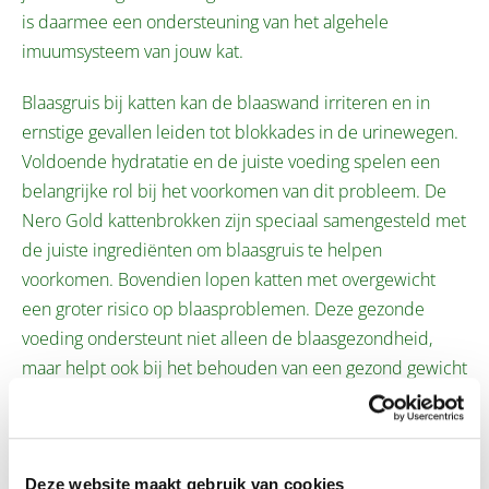
is daarmee een ondersteuning van het algehele
imuumsysteem van jouw kat.
Blaasgruis bij katten kan de blaaswand irriteren en in
ernstige gevallen leiden tot blokkades in de urinewegen.
Voldoende hydratatie en de juiste voeding spelen een
belangrijke rol bij het voorkomen van dit probleem. De
Nero Gold kattenbrokken zijn speciaal samengesteld met
de juiste ingrediënten om blaasgruis te helpen
voorkomen. Bovendien lopen katten met overgewicht
een groter risico op blaasproblemen. Deze gezonde
voeding ondersteunt niet alleen de blaasgezondheid,
maar helpt ook bij het behouden van een gezond gewicht
voor jouw kat.
Nero Gold Kat Gesteriliseerd; het beste kattenvoer
speciaal voor de gesteriliseerde of gecastreerde kat!
Deze website maakt gebruik van cookies