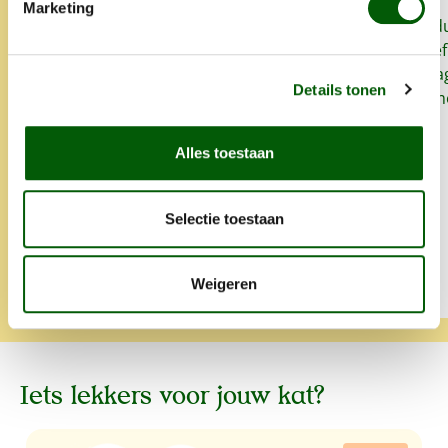
Marketing
Sinds we Nero Gold geven aan
Snel, goed prod
onze honden heeft onze
het lekker. Proe
oudste hond zo goed als geen
zo'n klein bedrag
Details tonen
last meer van allergieën en
super. Alles is 
glanst zijn vacht weet mooi.
opgegeten.
Altijd snelle levering en heel
Alles toestaan
lief iets extra's.
Selectie toestaan
Tamara
Klara
Weigeren
Iets lekkers voor jouw kat?
Productgalerij overslaan