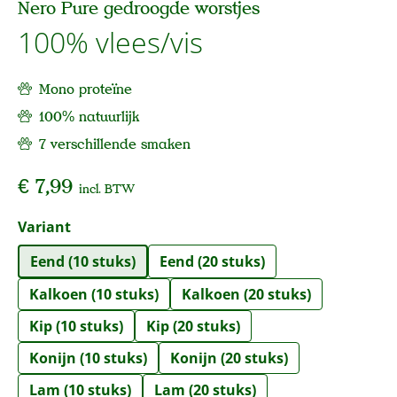
Nero Pure gedroogde worstjes
100% vlees/vis
Mono proteïne
100% natuurlijk
7 verschillende smaken
€ 7,99
incl. BTW
Selecteer
Variant
Eend (10 stuks)
Eend (20 stuks)
Kalkoen (10 stuks)
Kalkoen (20 stuks)
Kip (10 stuks)
Kip (20 stuks)
Konijn (10 stuks)
Konijn (20 stuks)
Lam (10 stuks)
Lam (20 stuks)