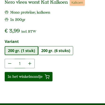
Nero vlees worst Kat Kalkoen
Kalkoen
Mono proteïne; kalkoen
In 200gr
€ 3,99
incl. BTW
Selecteer
Variant
200 gr. (1 stuk)
200 gr. (6 stuks)
Producthoeveelheid: Voer de gewenste hoe
In het winkelmandje