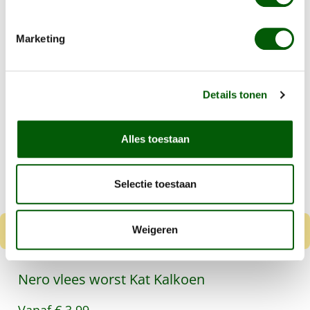
Probeer ook één van onze andere
smaken!
Marketing
Productgalerij overslaan
Kalkoen
Details tonen
Alles toestaan
Selectie toestaan
Weigeren
Nero vlees worst Kat Kalkoen
Vanaf
€ 3,99