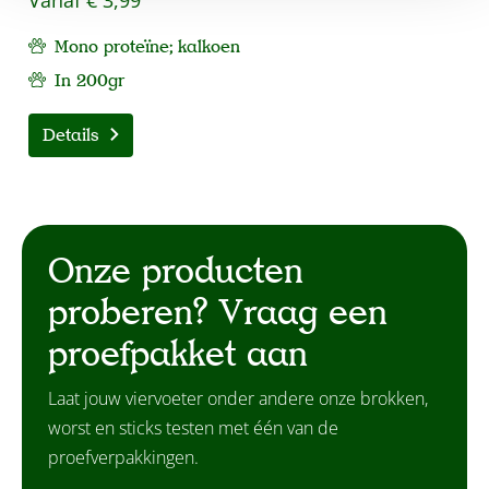
Mono proteïne; kalkoen
In 200gr
Details
Onze producten
proberen? Vraag een
proefpakket aan
Laat jouw viervoeter onder andere onze brokken,
worst en sticks testen met één van de
proefverpakkingen.