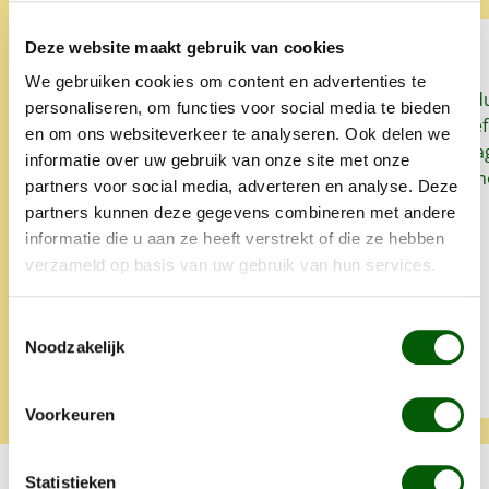
Deze website maakt gebruik van cookies
We gebruiken cookies om content en advertenties te
Sinds we Nero Gold geven aan
Snel, goed prod
personaliseren, om functies voor social media te bieden
onze honden heeft onze
het lekker. Proe
en om ons websiteverkeer te analyseren. Ook delen we
oudste hond zo goed als geen
zo'n klein bedrag
informatie over uw gebruik van onze site met onze
last meer van allergieën en
super. Alles is 
partners voor social media, adverteren en analyse. Deze
glanst zijn vacht weet mooi.
opgegeten.
partners kunnen deze gegevens combineren met andere
Altijd snelle levering en heel
informatie die u aan ze heeft verstrekt of die ze hebben
lief iets extra's.
verzameld op basis van uw gebruik van hun services.
Toestemmingsselectie
Noodzakelijk
Tamara
Klara
Voorkeuren
Statistieken