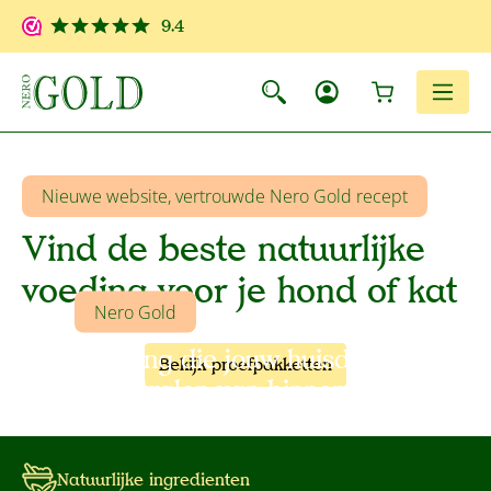
Ga naar de hoofdinhoud
9.4
Winkelwagen
Men
Nieuwe website, vertrouwde Nero Gold recept
Vind de beste natuurlijke
voeding voor je hond of kat
Nero Gold
Voeding die jouw huisdier
Bekijk proefpakketten
laat stralen van binnen en
buiten
Natuurlijke ingredienten