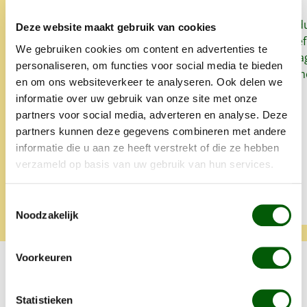
Sinds we Nero Gold geven aan
Snel, goed prod
Deze website maakt gebruik van cookies
onze honden heeft onze
het lekker. Proe
We gebruiken cookies om content en advertenties te
oudste hond zo goed als geen
zo'n klein bedrag
personaliseren, om functies voor social media te bieden
last meer van allergieën en
super. Alles is 
en om ons websiteverkeer te analyseren. Ook delen we
glanst zijn vacht weet mooi.
opgegeten.
informatie over uw gebruik van onze site met onze
Altijd snelle levering en heel
partners voor social media, adverteren en analyse. Deze
lief iets extra's.
partners kunnen deze gegevens combineren met andere
informatie die u aan ze heeft verstrekt of die ze hebben
verzameld op basis van uw gebruik van hun services.
Tamara
Klara
Toestemmingsselectie
Noodzakelijk
Voorkeuren
Onze producten
m en
Lich
Statistieken