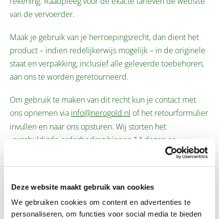
rekening. Raadpleeg voor de exacte tarieven de website
van de vervoerder.
Maak je gebruik van je herroepingsrecht, dan dient het
product – indien redelijkerwijs mogelijk –
in
de originele
staat en verpakking
, inclusief alle geleverde toebehoren,
aan ons te worden geretourneerd.
Om gebruik te maken van dit recht kun je contact met
ons opnemen via
info@nerogold.nl
of het
retourformulier
invullen
en naar ons opsturen. Wij storten het
verschuldigde orderbedrag
binnen 14 dagen na
aanmelding van je retour
terug, mits het product door
ons in goede orde is ontvangen.
Deze website maakt gebruik van cookies
De retourzending kun je sturen naar:
We gebruiken cookies om content en advertenties te
Nero Nederland
personaliseren, om functies voor social media te bieden