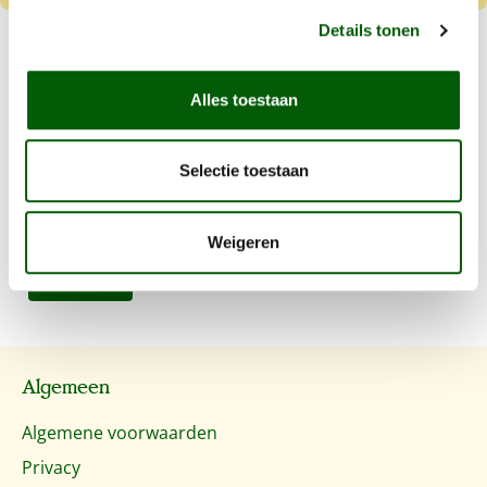
Details tonen
Hertengewei Easy (Antlers)
Alles toestaan
Vanaf
€ 6,75
Langdurig kauwplezier
Selectie toestaan
Natuurlijke gebitsreiniging
Hypo allergeen
Weigeren
Details
Algemeen
Algemene voorwaarden
Privacy