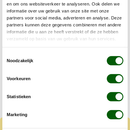
Rostockstraat 1
en om ons websiteverkeer te analyseren. Ook delen we
7418 EL Deventer
informatie over uw gebruik van onze site met onze
partners voor social media, adverteren en analyse. Deze
partners kunnen deze gegevens combineren met andere
informatie die u aan ze heeft verstrekt of die ze hebben
verzameld op basis van uw gebruik van hun services.
Productgalerij overslaan
Misschien is dit is voor jouw viervoeter?
Toestemmingsselectie
Noodzakelijk
Voorkeuren
Statistieken
Marketing