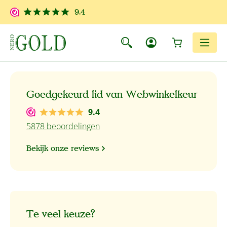
Ga naar de hoofdinhoud
9.4
Winkelwagen
Men
Goedgekeurd lid van Webwinkelkeur
9.4
5878 beoordelingen
Bekijk onze reviews
Te veel keuze?