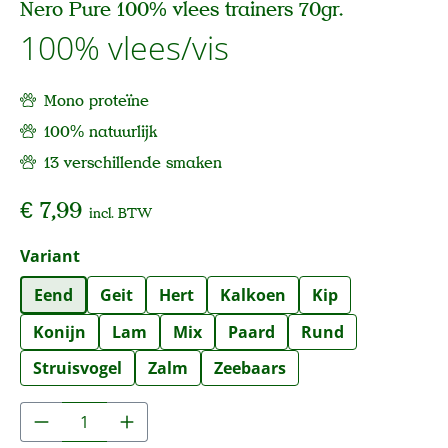
Nero Pure 100% vlees trainers 70gr.
100% vlees/vis
Mono proteïne
100% natuurlijk
13 verschillende smaken
€ 7,99
incl. BTW
Selecteer
Variant
Eend
Geit
Hert
Kalkoen
Kip
Konijn
Lam
Mix
Paard
Rund
Struisvogel
Zalm
Zeebaars
Producthoeveelheid: Voer de gewenste hoe