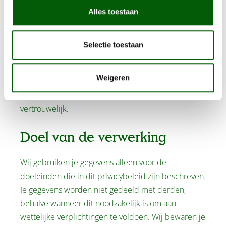
Alles toestaan
Externe aanbieders
Wij verkopen onze artikelen ook via bol.com.
Selectie toestaan
Wanneer je daar een bestelling plaatst, deelt
bol.com je bestel- en persoonsgegevens met ons.
Weigeren
Wij gebruiken deze gegevens uitsluitend om je
bestelling af te handelen en behandelen ze
vertrouwelijk.
Doel van de verwerking
Wij gebruiken je gegevens alleen voor de
doeleinden die in dit privacybeleid zijn beschreven.
Je gegevens worden niet gedeeld met derden,
behalve wanneer dit noodzakelijk is om aan
wettelijke verplichtingen te voldoen. Wij bewaren je