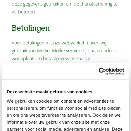
deze gegevens gebruiken om de dienstverlening te
verbeteren.
Betalingen
Voor betalingen in onze webwinkel maken wij
gebruik van Mollie. Mollie verwerkt je naam, adres,
woonplaats en betaalgegevens zoals je
bankrekening- of creditcardnummer. Mollie heeft
passende beveiligingsmaatregelen genomen om je
persoonsgegevens te beschermen en bewaart deze
niet langer dan wettelijk is toegestaan.
Deze website maakt gebruik van cookies
We gebruiken cookies om content en advertenties te
Beoordelingen
personaliseren, om functies voor social media te bieden
en om ons websiteverkeer te analyseren. Ook delen we
Wij verzamelen reviews via WebwinkelKeur.
informatie over uw gebruik van onze site met onze
Wanneer je een review achterlaat, ben je verplicht
partners voor social media, adverteren en analyse. Deze