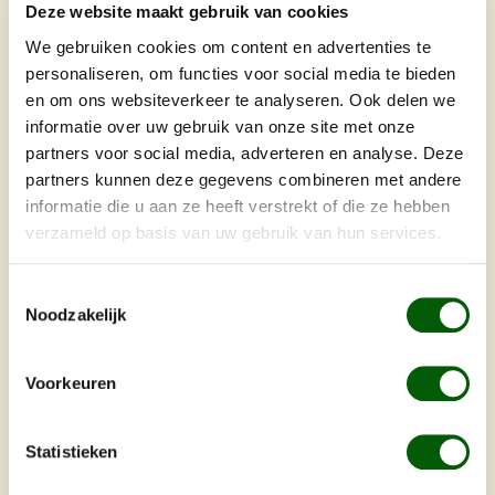
Deze website maakt gebruik van cookies
Het wachtwoord moet uit tenminste 8 karakters
bestaan.
We gebruiken cookies om content en advertenties te
personaliseren, om functies voor social media te bieden
Uw adres
en om ons websiteverkeer te analyseren. Ook delen we
informatie over uw gebruik van onze site met onze
Straat en huisnr.
*
partners voor social media, adverteren en analyse. Deze
partners kunnen deze gegevens combineren met andere
informatie die u aan ze heeft verstrekt of die ze hebben
verzameld op basis van uw gebruik van hun services.
Postcode
*
Plaats
*
Toestemmingsselectie
Noodzakelijk
Land
*
Voorkeuren
Telefoonnummer
*
Statistieken