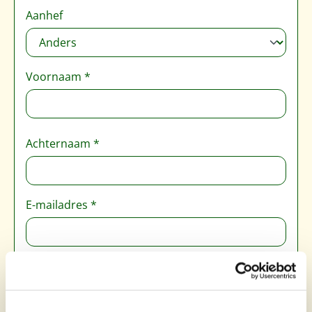
Persoonlijke informatie
Aanhef
Voornaam
*
Achternaam
*
E-mailadres
*
Wachtwoord
*