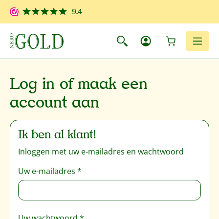
Ga naar de hoofdinhoud
9.4
Winkelwagen
Men
Log in of maak een
account aan
Ik ben al klant!
Inloggen met uw e-mailadres en wachtwoord
Uw e-mailadres
*
Uw wachtwoord
*