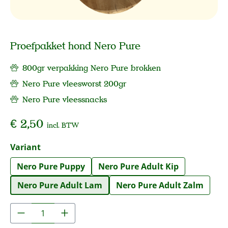
Proefpakket hond Nero Pure
800gr verpakking Nero Pure brokken
Nero Pure vleesworst 200gr
Nero Pure vleessnacks
€ 2,50
incl. BTW
Selecteer
Variant
Nero Pure Puppy
Nero Pure Adult Kip
Nero Pure Adult Lam
Nero Pure Adult Zalm
Producthoeveelheid: Voer de gewenste hoe