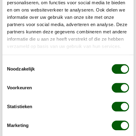
Nero Pure kortingsvoucher
personaliseren, om functies voor social media te bieden
en om ons websiteverkeer te analyseren. Ook delen we
Informatie over Nero Pure
informatie over uw gebruik van onze site met onze
partners voor social media, adverteren en analyse. Deze
Maximaal 1 proefpakket, indien je twijfelt tussen
partners kunnen deze gegevens combineren met andere
recepturen geef dit aan bij de opmerkingen en wij
informatie die u aan ze heeft verstrekt of die ze hebben
voegen van het extra receptuur uitsluitend een
verzameld op basis van uw gebruik van hun services.
verpakking brokken toe aan het proefpakket om deze
samen met je hond te proberen.
Toestemmingsselectie
Noodzakelijk
Voor advies op maat kunt u informatie over uw hond
vermelden bij de opmerking met het plaatsen van de
Voorkeuren
bestelling.
Probeer nu een proefpakket van Nero Pure natuurlijk
Statistieken
hondenvoer!
* de smaken van de snacks en worst varieeren, heeft je
Marketing
hond een voedingsallergie geef dit aan bij de