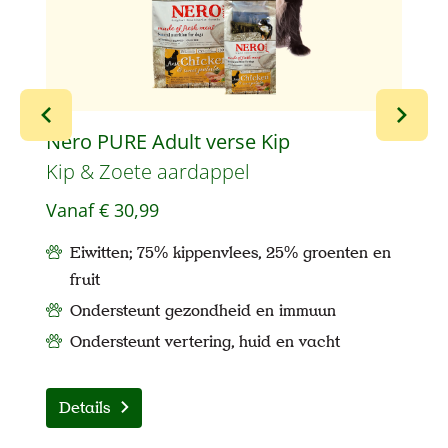
Nero PURE Adult verse Kip
N
Kip & Zoete aardappel
L
Vanaf
€ 30,99
V
Eiwitten; 75% kippenvlees, 25% groenten en
fruit
Ondersteunt gezondheid en immuun
Ondersteunt vertering, huid en vacht
Details