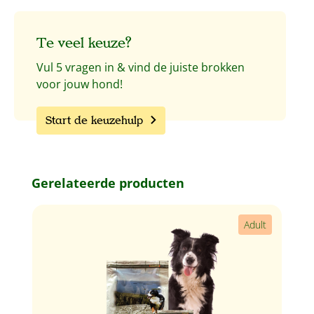
Te veel keuze?
Vul 5 vragen in & vind de juiste brokken
voor jouw hond!
Start de keuzehulp
Productgalerij overslaan
Gerelateerde producten
Adult