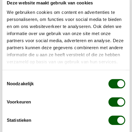
Deze website maakt gebruik van cookies
Wat is vezelrijk hondenvoer?
We gebruiken cookies om content en advertenties te
personaliseren, om functies voor social media te bieden
Vezels hebben een positief effect op het maag/darm
en om ons websiteverkeer te analyseren. Ook delen we
stelsel van de hond en stimuleren de groei van goede
informatie over uw gebruik van onze site met onze
darmbacteriën. Daarnaast kan vezelrijk hondenvoer
partners voor social media, adverteren en analyse. Deze
overgewicht bij honden voorkomen doordat vezelrijke
partners kunnen deze gegevens combineren met andere
voeding de hond een verzadigd gevoel geeft.
informatie die u aan ze heeft verstrekt of die ze hebben
verzameld op basis van uw gebruik van hun services.
Het doel van vezels in voeding
Toestemmingsselectie
Noodzakelijk
Vezels zijn belangrijk voor een juiste vertering van de
ingrediënten. Daarnaast hebben vezels een positief
effect op de darmflora van de hond. Een gezonde
Voorkeuren
darmflora vormt de basis voor een algehele goede
gezondheid bij de hond. Vezels helpen met het goed
Statistieken
verteren van dierlijke eiwitten op een gezonde wijze.