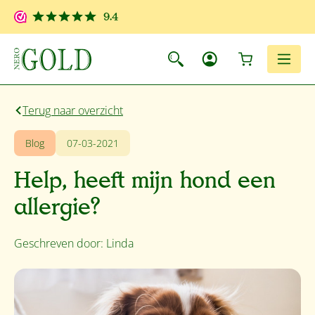
Ga naar de hoofdinhoud
9.4
Winkelwagen
Men
Terug naar overzicht
Blog
07-03-2021
Help, heeft mijn hond een
allergie?
Geschreven door: Linda