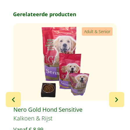
Productgalerij overslaan
Gerelateerde producten
Adult & Senior
Nero Gold Hond Sensitive
N
Kalkoen & Rijst
R
Vanaf
€ 8,99
V