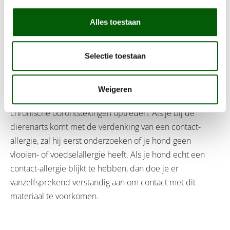
Contact-allergie
Alles toestaan
Net als mensen, kunnen honden last hebben van een
contact-allergie. Het woord zegt het al, maar een
Selectie toestaan
contactallergie ontstaat doordat je hond in aanraking
komt met een bepaalde stof. Vaak krijgt de hond last
van jeuk op het moment dat hij in aanraking komt met
Weigeren
een bepaalde stof. Ook kunnen huidproblemen of
chronische oorontstekingen optreden. Als je bij de
dierenarts komt met de verdenking van een contact-
allergie, zal hij eerst onderzoeken of je hond geen
vlooien- of voedselallergie heeft. Als je hond echt een
contact-allergie blijkt te hebben, dan doe je er
vanzelfsprekend verstandig aan om contact met dit
materiaal te voorkomen.