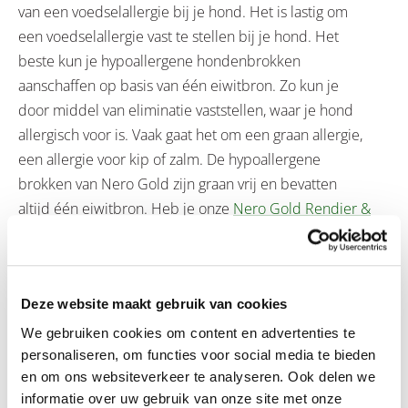
van een voedselallergie bij je hond. Het is lastig om
een voedselallergie vast te stellen bij je hond. Het
beste kun je hypoallergene hondenbrokken
aanschaffen op basis van één eiwitbron. Zo kun je
door middel van eliminatie vaststellen, waar je hond
allergisch voor is. Vaak gaat het om een graan allergie,
een allergie voor kip of zalm. De hypoallergene
brokken van Nero Gold zijn graan vrij en bevatten
altijd één eiwitbron. Heb je onze
Nero Gold Rendier &
Aardappel
of
Nero Gold Sensitive
weleens
geprobeerd?
Omgevingsallergie
Deze website maakt gebruik van cookies
We gebruiken cookies om content en advertenties te
Het woord zegt het al, maar een inhalatie-allergie komt
personaliseren, om functies voor social media te bieden
en om ons websiteverkeer te analyseren. Ook delen we
tot uiting bij het inademen van bepaalde stoffen. Vaak
informatie over uw gebruik van onze site met onze
leidt dit tot jeuk, maar ook roodheid en schilferigheid