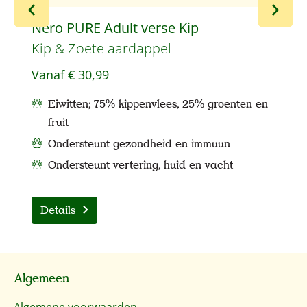
Nero PURE Adult verse Kip
N
Kip & Zoete aardappel
L
Vanaf
€ 30,99
V
Eiwitten; 75% kippenvlees, 25% groenten en
fruit
Ondersteunt gezondheid en immuun
Ondersteunt vertering, huid en vacht
Details
Algemeen