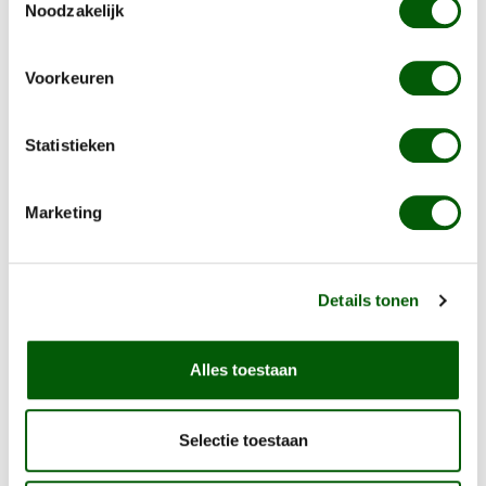
oxidanten, geur-, kleur- of smaakstoffen)
Noodzakelijk
Eerste ingredient van dierlijke oorsprong is
Ingrediënten individueel worden benoemd en
Voorkeuren
niet onder een groepsbenaming worden
benoemd
Statistieken
Geen gebruik van niet-onsloten granen bijv. tarwe
als koolhydraatbron, maar gebruik van
verteerbare granen bijv. rijst of aardappelen
Marketing
Gebruik van kippenvet
Lees
hier
waar op het letten met het maken van een
Details tonen
keuze goede hondenbrokken op basis van natuurlijke
ingrediënten voor je hond.
Alles toestaan
Op zoek naar goede hondenbrokken op basis van
natuurlijke ingrediënten voor je hond? Probeer
Selectie toestaan
de
goede hondenbrokken
van Nero Gold en bestel
het uitgebreide
proefpakket van Nero Gold
voor je