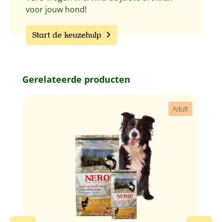
voor jouw hond!
Start de keuzehulp
Productgalerij overslaan
Gerelateerde producten
Adult