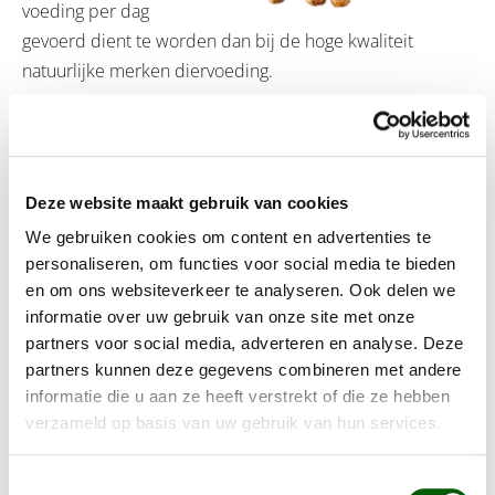
voeding per dag
gevoerd dient te worden dan bij de hoge kwaliteit
natuurlijke merken diervoeding.
Het overstappen van een andere voeding binnen
hetzelfde merk kan vrijwel direct worden gedaan
zonder overstaptijd, dit omdat binnen hetzelfde merk
Deze website maakt gebruik van cookies
veelal gebruikt wordt gemaakt van dezelfde kwaliteit
We gebruiken cookies om content en advertenties te
van ingrediënten en dit minder tot geen invloed
personaliseren, om functies voor social media te bieden
heeft op je huisdier.
en om ons websiteverkeer te analyseren. Ook delen we
informatie over uw gebruik van onze site met onze
Belangrijk is dat
partners voor social media, adverteren en analyse. Deze
diervoeding voldoet aan de
partners kunnen deze gegevens combineren met andere
volgende punten:
informatie die u aan ze heeft verstrekt of die ze hebben
verzameld op basis van uw gebruik van hun services.
Geproduceerd van natuurlijke ingrediënten
Geen toevoeging van chemische elementen (anti-
Toestemmingsselectie