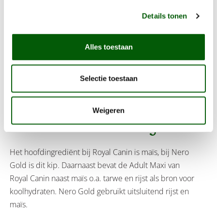
meer brokken dient te geven, wat er voor zorgt dat het
Details tonen
duurder wordt. Daarom adviseren wij altijd goed naar
de ingrediënten van hondenvoer te kijken.
Alles toestaan
Dat ingrediënten er degelijk voor kunnen zorgen hoe
veel hondenvoer uiteindelijk kost, laten we zien in
Selectie toestaan
onderstaand voorbeeld. We vergelijken de Royal Canin
Adult Maxi met de Nero Gold Adult Maxi.
Weigeren
Verschil in samenstelling
Het hoofdingrediënt bij Royal Canin is maïs, bij Nero
Gold is dit kip. Daarnaast bevat de Adult Maxi van
Royal Canin naast maïs o.a. tarwe en rijst als bron voor
koolhydraten. Nero Gold gebruikt uitsluitend rijst en
maïs.