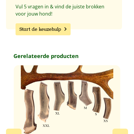
Vul 5 vragen in & vind de juiste brokken
voor jouw hond!
Start de keuzehulp
Productgalerij overslaan
Gerelateerde producten