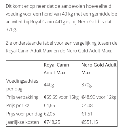
Dit komt er op neer dat de aanbevolen hoeveelheid
voeding voor een hond van 40 kg met een gemiddelde
activiteit bij Royal Canin 441g is, bij Nero Gold is dat
370g.
Zie onderstaande tabel voor een vergelijking tussen de
Royal Canin Adult Maxi en de Nero Gold Adult Maxi:
Royal Canin
Nero Gold Adult
Adult Maxi
Maxi
Voedingsadvies
440g
370g
per dag
Prijs verpakking
€69,69 voor 15kg
€48,99 voor 12kg
Prijs per kg
€4,65
€4,08
Prijs voer per dag
€2,05
€1,51
Jaarlijkse kosten
€748,25
€551,15