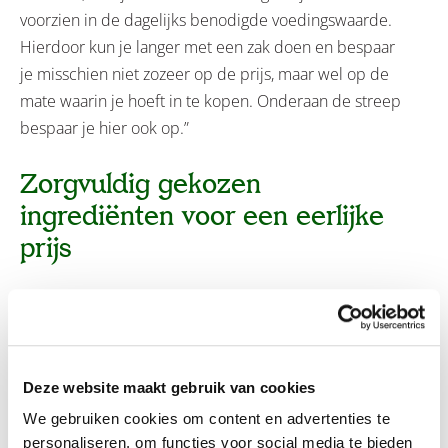
voorzien in de dagelijks benodigde voedingswaarde.
Hierdoor kun je langer met een zak doen en bespaar
je misschien niet zozeer op de prijs, maar wel op de
mate waarin je hoeft in te kopen. Onderaan de streep
bespaar je hier ook op.”
Zorgvuldig gekozen
ingrediënten voor een eerlijke
prijs
“Bij Nero Gold zijn we de laatste tijd heel erg bewust
van de manier hoe we om zijn gegaan met de
prijsstijgingen. Ook wij kunnen het ons niet
veroorloven stijgingen niet door te voeren, maar zijn
Deze website maakt gebruik van cookies
ook vooral bewust bezig met het feit dat hondenvoer
We gebruiken cookies om content en advertenties te
ook betaalbaar moet blijven voor elke hondenbezitter.
personaliseren, om functies voor social media te bieden