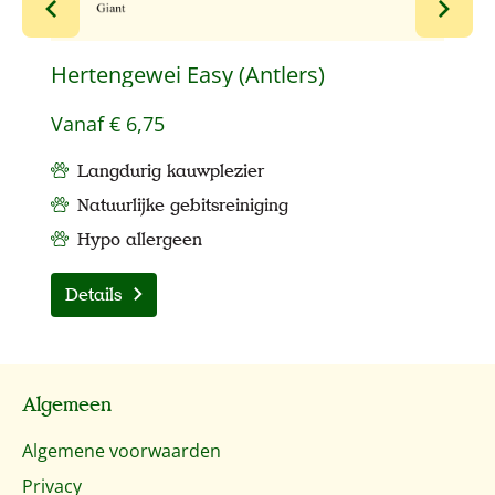
Hertengewei Easy (Antlers)
H
Vanaf
€ 6,75
V
Langdurig kauwplezier
Natuurlijke gebitsreiniging
Hypo allergeen
Details
Algemeen
Algemene voorwaarden
Privacy