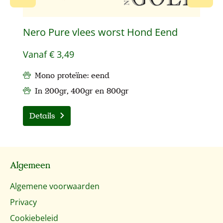
Nero Pure vlees worst Hond Eend
N
Vanaf
€ 3,49
V
Mono proteïne: eend
In 200gr, 400gr en 800gr
Details
Algemeen
Algemene voorwaarden
Privacy
Cookiebeleid