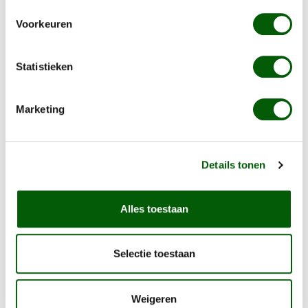
info@nerogold.nl
. Wij delen graag onze kennis en
Voorkeuren
expertise.
Statistieken
Marketing
Goedgekeurd lid van
Webwinkelkeur
9.4
Details tonen
5878 beoordelingen
Bekijk onze reviews
Alles toestaan
Selectie toestaan
Te veel keuze?
Weigeren