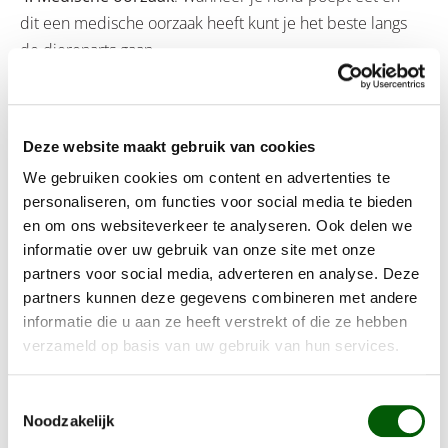
dit een medische oorzaak heeft kunt je het beste langs
de dierenarts gaan.
Om het poep eten te kunnen verhelpen is het
belangrijk om de oorzaak te achter halen waarom jouw
Deze website maakt gebruik van cookies
hond poep eet. Dit kan o.a. via de dierenarts of via een
gedragstherapeut voor honden.
We gebruiken cookies om content en advertenties te
personaliseren, om functies voor social media te bieden
en om ons websiteverkeer te analyseren. Ook delen we
informatie over uw gebruik van onze site met onze
Probeer Nero Gold
partners voor social media, adverteren en analyse. Deze
partners kunnen deze gegevens combineren met andere
hondenbrokken
informatie die u aan ze heeft verstrekt of die ze hebben
verzameld op basis van uw gebruik van hun services.
Probeer onze
hondenbrokken
en ervaar de voordelen
voor jouw hond. Heb je advies nodig over
Toestemmingsselectie
hondenvoeding? Wij helpen je graag verder met het
Noodzakelijk
maken van de juiste keuze, stuur een mail naar