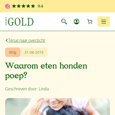
Ga naar de hoofdinhoud
9.4
Winkelwagen
Men
Terug naar overzicht
Blog
31-08-2019
Waarom eten honden
poep?
Geschreven door: Linda