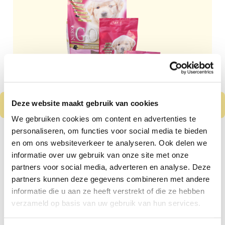
Deze website maakt gebruik van cookies
We gebruiken cookies om content en advertenties te
personaliseren, om functies voor social media te bieden
Nero Gold Puppy
en om ons websiteverkeer te analyseren. Ook delen we
Kip & Rijst
informatie over uw gebruik van onze site met onze
Vanaf
€ 8,99
partners voor social media, adverteren en analyse. Deze
partners kunnen deze gegevens combineren met andere
Kleine tot middelgrote puppy's
informatie die u aan ze heeft verstrekt of die ze hebben
verzameld op basis van uw gebruik van hun services.
Gluten en tarwe vrij