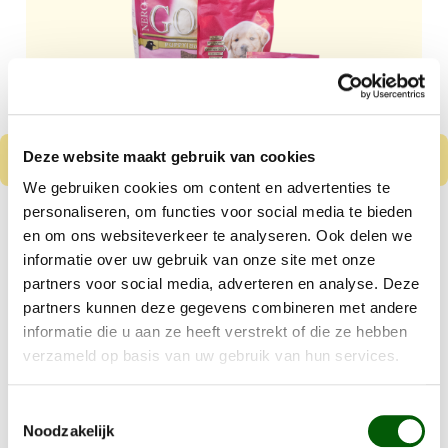
Deze website maakt gebruik van cookies
We gebruiken cookies om content en advertenties te
personaliseren, om functies voor social media te bieden
Nero Gold Puppy
en om ons websiteverkeer te analyseren. Ook delen we
Kip & Rijst
informatie over uw gebruik van onze site met onze
Vanaf
€ 8,99
partners voor social media, adverteren en analyse. Deze
partners kunnen deze gegevens combineren met andere
Kleine tot middelgrote puppy's
informatie die u aan ze heeft verstrekt of die ze hebben
verzameld op basis van uw gebruik van hun services.
Gluten en tarwe vrij
Details
Toestemmingsselectie
Noodzakelijk