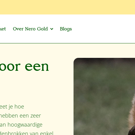
ket
Over Nero Gold
Blogs
oor een
eet je hoe
 hebben een zeer
 van hoogwaardige
ndenbrokken van enkel