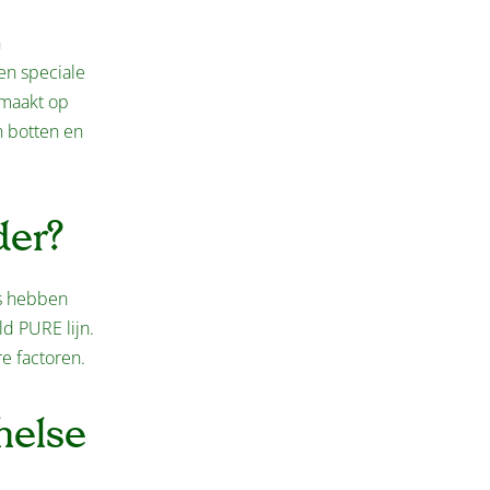
n
en speciale
emaakt op
n botten en
der?
s hebben
ld PURE lijn.
re factoren.
helse