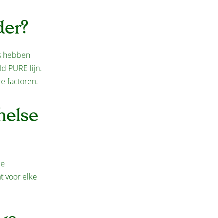
der?
s hebben
ld PURE lijn.
re factoren.
helse
de
t voor elke