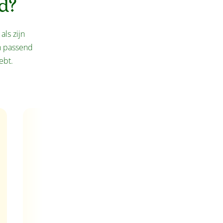
d?
ls zijn
en passend
ebt.
Adult