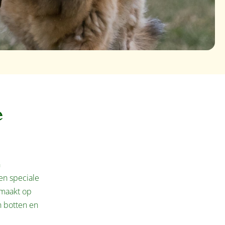
e
n
en speciale
emaakt op
n botten en