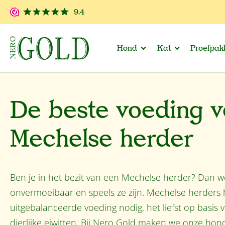
 naar de hoofdinhoud
Ga naar de zoekopdracht
Ga naar de hoofdnavigatie
9.4
Hond
Kat
Proefpak
De beste voeding v
Mechelse herder
Ben je in het bezit van een Mechelse herder? Dan w
onvermoeibaar en speels ze zijn. Mechelse herders
uitgebalanceerde voeding nodig, het liefst op basis
dierlijke eiwitten. Bij Nero Gold maken we onze ho