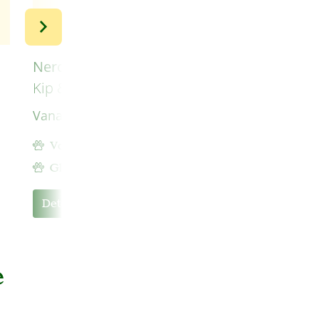
Nero Gold Hond Adult MINI
Kip & Rijst
Vanaf
€ 8,99
Volwassen hond tot 10 kg
Gluten en tarwe vrij
Details
e