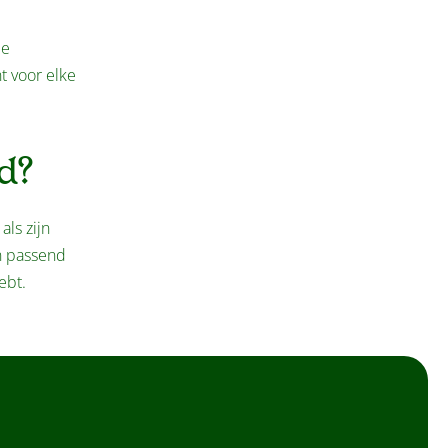
de
t voor elke
d?
ls zijn
en passend
ebt.