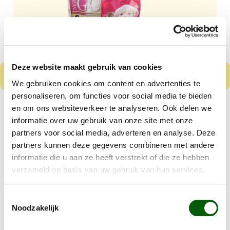
Deze website maakt gebruik van cookies
We gebruiken cookies om content en advertenties te
personaliseren, om functies voor social media te bieden
Nero Gold Puppy
en om ons websiteverkeer te analyseren. Ook delen we
Kip & Rijst
informatie over uw gebruik van onze site met onze
partners voor social media, adverteren en analyse. Deze
Vanaf
€ 8,99
partners kunnen deze gegevens combineren met andere
informatie die u aan ze heeft verstrekt of die ze hebben
Kleine tot middelgrote puppy's
verzameld op basis van uw gebruik van hun services.
Gluten en tarwe vrij
Toestemmingsselectie
Details
Noodzakelijk