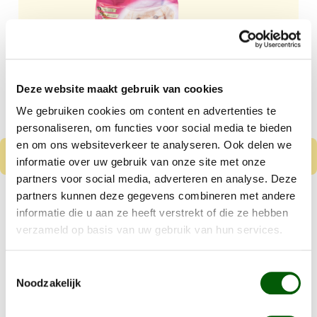
Deze website maakt gebruik van cookies
We gebruiken cookies om content en advertenties te
personaliseren, om functies voor social media te bieden
en om ons websiteverkeer te analyseren. Ook delen we
informatie over uw gebruik van onze site met onze
partners voor social media, adverteren en analyse. Deze
Nero Gold Puppy
partners kunnen deze gegevens combineren met andere
informatie die u aan ze heeft verstrekt of die ze hebben
Kip & Rijst
verzameld op basis van uw gebruik van hun services.
Vanaf
€ 8,99
Toestemmingsselectie
Kleine tot middelgrote puppy's
Noodzakelijk
Gluten en tarwe vrij