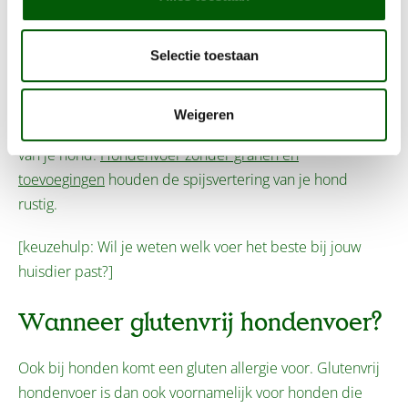
hondenvoer hoeft dus niet meteen graanvrij hondenvoer
te zijn. Let hier goed op als je glutenvrij hondenvoer
nodig hebt en neem contact op met de fabrikant om
Selectie toestaan
zekerheid te krijgen. Het kan ook slim zijn om te kiezen
voor
hypoallergeen hondenvoer
, waarbij zo veel mogelijk
Weigeren
rekening wordt gehouden met de mogelijke allergieën
van je hond.
Hondenvoer zonder granen en
toevoegingen
houden de spijsvertering van je hond
rustig.
[keuzehulp: Wil je weten welk voer het beste bij jouw
huisdier past?]
Wanneer glutenvrij hondenvoer?
Ook bij honden komt een gluten allergie voor. Glutenvrij
hondenvoer is dan ook voornamelijk voor honden die