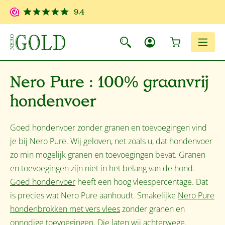
Ga naar de hoofdinhoud
9.4
Winkelwagen
Men
Nero Pure : 100% graanvrij
hondenvoer
Goed hondenvoer zonder granen en toevoegingen vind
je bij Nero Pure. Wij geloven, net zoals u, dat hondenvoer
zo min mogelijk granen en toevoegingen bevat. Granen
en toevoegingen zijn niet in het belang van de hond.
Goed hondenvoer
heeft een hoog vleespercentage. Dat
is precies wat Nero Pure aanhoudt. Smakelijke
Nero Pure
hondenbrokken met vers vlees
zonder granen en
onnodige toevoegingen. Die laten wij achterwege.