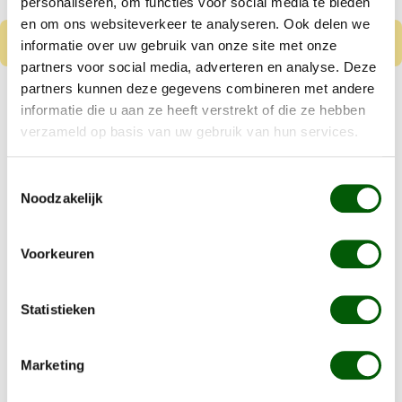
personaliseren, om functies voor social media te bieden
en om ons websiteverkeer te analyseren. Ook delen we
informatie over uw gebruik van onze site met onze
partners voor social media, adverteren en analyse. Deze
partners kunnen deze gegevens combineren met andere
Nero Gold Puppy
informatie die u aan ze heeft verstrekt of die ze hebben
Kip & Rijst
verzameld op basis van uw gebruik van hun services.
Vanaf
€ 8,99
Toestemmingsselectie
Kleine tot middelgrote puppy's
Noodzakelijk
Gluten en tarwe vrij
Voorkeuren
Details
Statistieken
Het nadeel van hondenvoer met
Marketing
granen en toevoegingen