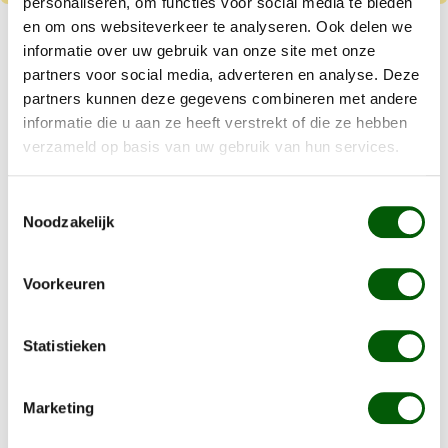
personaliseren, om functies voor social media te bieden
en om ons websiteverkeer te analyseren. Ook delen we
Nero Gold Puppy
informatie over uw gebruik van onze site met onze
Kip & Rijst
partners voor social media, adverteren en analyse. Deze
partners kunnen deze gegevens combineren met andere
Vanaf
€ 8,99
informatie die u aan ze heeft verstrekt of die ze hebben
Kleine tot middelgrote puppy's
verzameld op basis van uw gebruik van hun services.
Gluten en tarwe vrij
Toestemmingsselectie
Noodzakelijk
Details
Voorkeuren
Waarom hondenbrokken met
Statistieken
veel vlees?
Honden zijn van nature vlees eters. Een hondenbrok met
Marketing
veel vlees is ook heel goed voor je hond vanwege alle