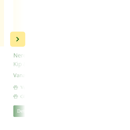
Nero Gold Hond Adult MINI
Kip & Rijst
Vanaf
€ 8,99
Volwassen hond tot 10 kg
Gluten en tarwe vrij
Details