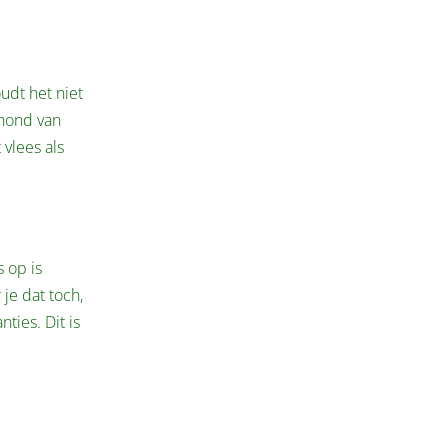
udt het niet
 hond van
vlees als
 op is
je dat toch,
ties. Dit is