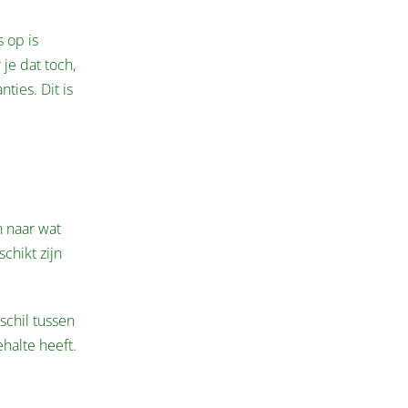
 op is
je dat toch,
ties. Dit is
n naar wat
chikt zijn
schil tussen
halte heeft.