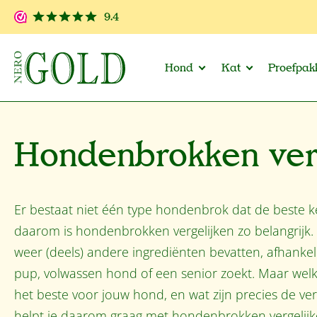
 naar de hoofdinhoud
Ga naar de zoekopdracht
Ga naar de hoofdnavigatie
9.4
Hond
Kat
Proefpak
Hondenbrokken ver
Er bestaat niet één type hondenbrok dat de beste k
daarom is hondenbrokken vergelijken zo belangrijk.
weer (deels) andere ingrediënten bevatten, afhankeli
pup, volwassen hond of een senior zoekt. Maar welk
het beste voor jouw hond, en wat zijn precies de ve
helpt je daarom graag met hondenbrokken vergelij