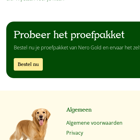
Probeer het proefpakket
Bestel nu je proefpakket van Nero Gold en ervaar het zelf
Bestel nu
Algemeen
Algemene voorwaarden
Privacy