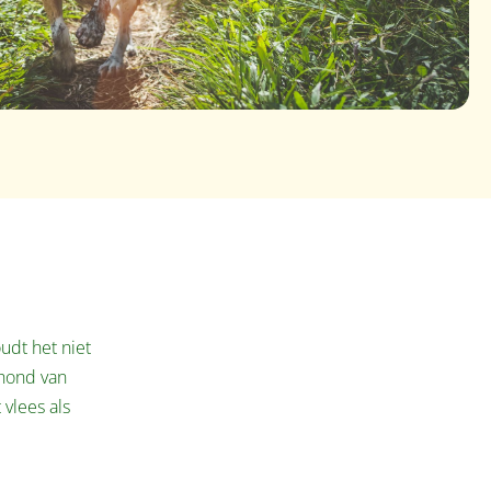
udt het niet
 hond van
vlees als