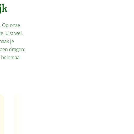
jk
n. Op onze
e juist wel.
maak je
doen dragen:
t helemaal
Adult