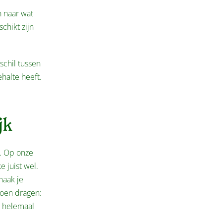
n naar wat
chikt zijn
schil tussen
halte heeft.
jk
n. Op onze
e juist wel.
maak je
doen dragen:
t helemaal