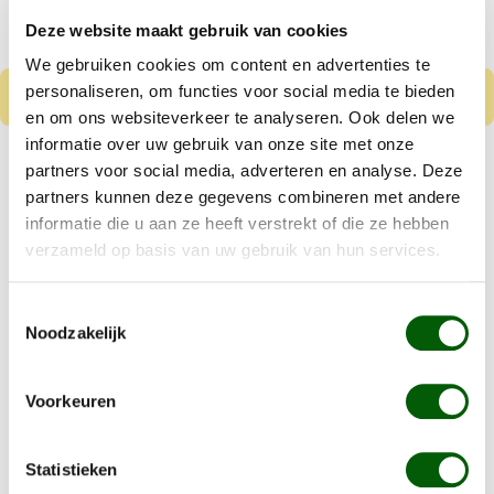
Deze website maakt gebruik van cookies
We gebruiken cookies om content en advertenties te
personaliseren, om functies voor social media te bieden
en om ons websiteverkeer te analyseren. Ook delen we
informatie over uw gebruik van onze site met onze
Nero Gold Puppy
partners voor social media, adverteren en analyse. Deze
Kip & Rijst
partners kunnen deze gegevens combineren met andere
informatie die u aan ze heeft verstrekt of die ze hebben
Vanaf
€ 8,99
verzameld op basis van uw gebruik van hun services.
Kleine tot middelgrote puppy's
Toestemmingsselectie
Gluten en tarwe vrij
Noodzakelijk
Details
Voorkeuren
Statistieken
Wat wel bewezen is, is dat je hond vlees makkelijker