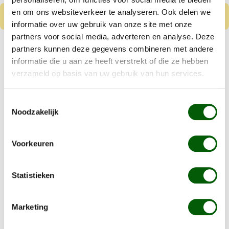
en om ons websiteverkeer te analyseren. Ook delen we
informatie over uw gebruik van onze site met onze
partners voor social media, adverteren en analyse. Deze
Nero Gold Puppy
partners kunnen deze gegevens combineren met andere
Kip & Rijst
informatie die u aan ze heeft verstrekt of die ze hebben
verzameld op basis van uw gebruik van hun services.
Vanaf
€ 8,99
Toestemmingsselectie
Kleine tot middelgrote puppy's
Noodzakelijk
Gluten en tarwe vrij
Details
Voorkeuren
Statistieken
Waarom hondenbrokken met
vers vlees?
Marketing