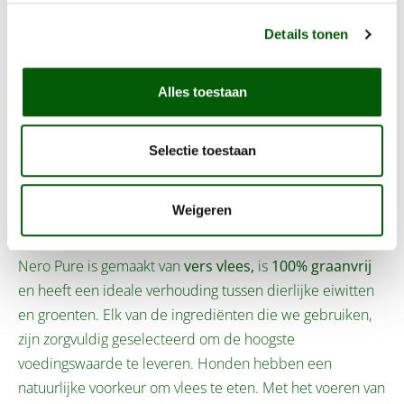
Honden zijn echte carnivoren die direct afstammen van
de wolf en nog steeds delen honden en wolfen 99% van
Details tonen
het mitochondriale DNA. Vanuit een voedingsoogpunt
hebben hedendaagse honden en oude wolven een
Alles toestaan
vergelijkbaar dieet. Met Nero Pure hebben we een
assortiment hondenvoer samengesteld dat is afgestemd
Selectie toestaan
op de voedingsbehoeften van de hedendaagse honden.
[keuzehulp: Wil je weten welk voer het beste bij jouw
Weigeren
huisdier past?]
Nero Pure is gemaakt van
vers vlees,
is
100% graanvrij
en heeft een ideale verhouding tussen dierlijke eiwitten
en groenten. Elk van de ingrediënten die we gebruiken,
zijn zorgvuldig geselecteerd om de hoogste
voedingswaarde te leveren. Honden hebben een
natuurlijke voorkeur om vlees te eten. Met het voeren van