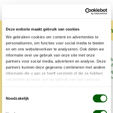
Wat onze klanten over ons zeggen
Deze website maakt gebruik van cookies
We gebruiken cookies om content en advertenties te
personaliseren, om functies voor social media te bieden
en om ons websiteverkeer te analyseren. Ook delen we
informatie over uw gebruik van onze site met onze
Sinds we Nero Gold geven aan
Snel, goed prod
partners voor social media, adverteren en analyse. Deze
onze honden heeft onze
het lekker. Proe
partners kunnen deze gegevens combineren met andere
oudste hond zo goed als geen
zo'n klein bedrag
informatie die u aan ze heeft verstrekt of die ze hebben
last meer van allergieën en
super. Alles is 
verzameld op basis van uw gebruik van hun services.
glanst zijn vacht weet mooi.
opgegeten.
Altijd snelle levering en heel
Toestemmingsselectie
lief iets extra's.
Noodzakelijk