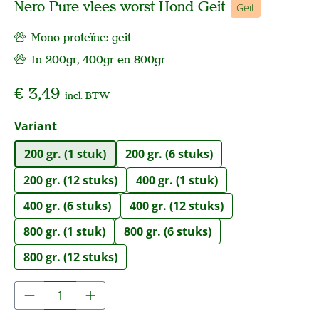
Nero Pure vlees worst Hond Geit
Geit
Mono proteïne: geit
In 200gr, 400gr en 800gr
€ 3,49
incl. BTW
Selecteer
Variant
200 gr. (1 stuk)
200 gr. (6 stuks)
200 gr. (12 stuks)
400 gr. (1 stuk)
400 gr. (6 stuks)
400 gr. (12 stuks)
800 gr. (1 stuk)
800 gr. (6 stuks)
800 gr. (12 stuks)
Producthoeveelheid: Voer de gewenste hoe