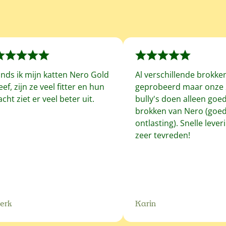
inds ik mijn katten Nero Gold
Al verschillende brokke
eef, zijn ze veel fitter en hun
geprobeerd maar onze 
acht ziet er veel beter uit.
bully's doen alleen goe
brokken van Nero (goe
ontlasting). Snelle leveri
zeer tevreden!
erk
Karin