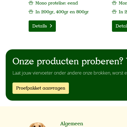
Mono proteïne: eend
Mono
In 200gr, 400gr en 800gr
In 
Details
Detai
Onze producten proberen? 
Laat jouw viervoeter onder andere onze brokken, worst e
Proefpakket aanvragen
Algemeen