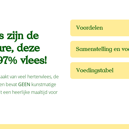
Voordelen
 zijn de
ure, deze
Samenstelling en v
97% vlees!
Voedingstabel
aakt van veel hertenvlees, de
 en bevat
GEEN
kunstmatige
t een heerlijke maaltijd voor