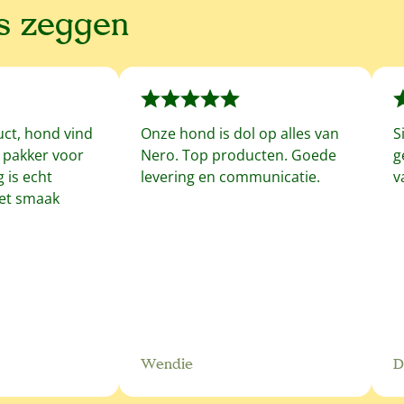
ns zeggen
uct, hond vind
Onze hond is dol op alles van
S
f pakker voor
Nero. Top producten. Goede
g
 is echt
levering en communicatie.
v
met smaak
Wendie
D