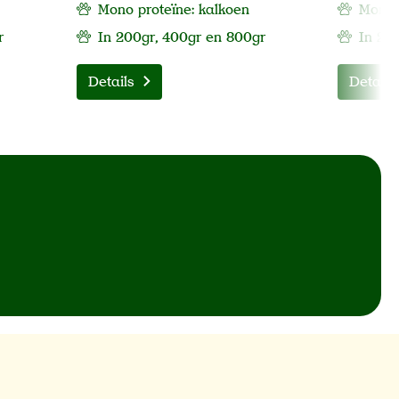
Mono proteïne: kalkoen
Mono p
r
In 200gr, 400gr en 800gr
In 20
Details
Details