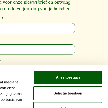
 in voor onze nieuwsbrief en ontvang
g op de verjaardag van je huisdier
s
*
m
Alles toestaan
wordt beschermd door reCAPTCHA en de
al media te
vacybeleid
en
Gebruiksvoorwaarden
zijn
 van onze
Selectie toestaan
ing.
deze gegevens
 op basis van
Inschrijven