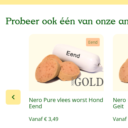
Probeer ook één van onze a
Productgalerij overslaan
Eend
Nero Pure vlees worst Hond
Nero 
Eend
Geit
Vanaf
€ 3,49
Vanaf