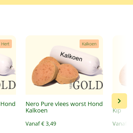
Hert
Kalkoen
t Hond
Nero Pure vlees worst Hond
Nero P
Kalkoen
Kip
Vanaf
€ 3,49
Vanaf
€