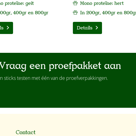
 proteïne: geit
Mono proteïne: hert
200gr, 400gr en 800gr
In 200gr, 400gr en 800g
ls
Details
Vraag een proefpakket aan
n sticks testen met één van de proefverpakkingen.
Contact