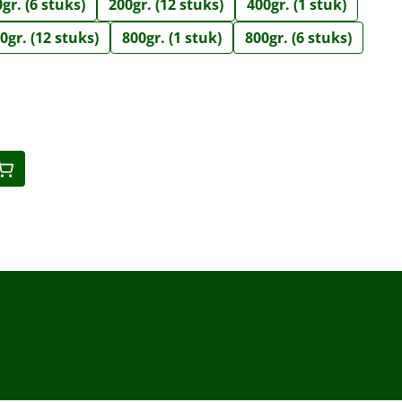
gr. (6 stuks)
200gr. (12 stuks)
400gr. (1 stuk)
0gr. (12 stuks)
800gr. (1 stuk)
800gr. (6 stuks)
eid: Voer de gewenste hoeveelheid in o