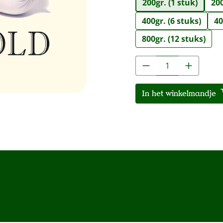
200gr. (1 stuk)
200
400gr. (6 stuks)
40
800gr. (12 stuks)
Producthoeveelh
In het winkelmandje