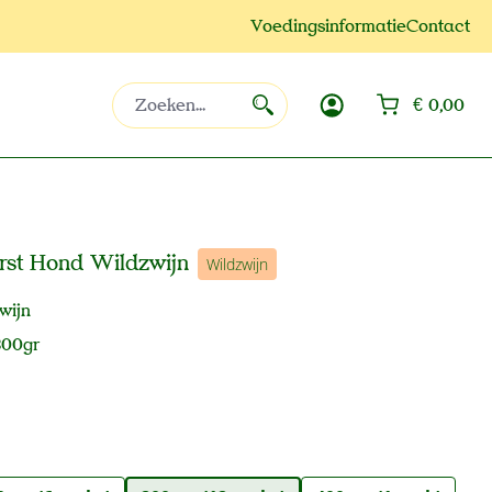
Voedingsinformatie
Contact
Win
€ 0,00
rst Hond Wildzwijn
Wildzwijn
wijn
800gr