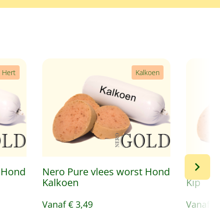
Hert
Kalkoen
t Hond
Nero Pure vlees worst Hond
Nero P
Kalkoen
Kip
Vanaf
€ 3,49
Vanaf
€