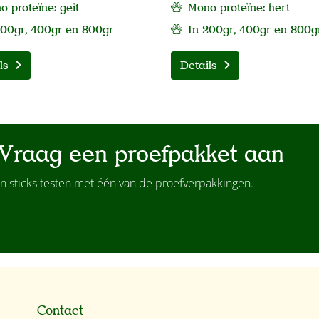
 proteïne: geit
Mono proteïne: hert
200gr, 400gr en 800gr
In 200gr, 400gr en 800g
ls
Details
Vraag een proefpakket aan
n sticks testen met één van de proefverpakkingen.
Contact