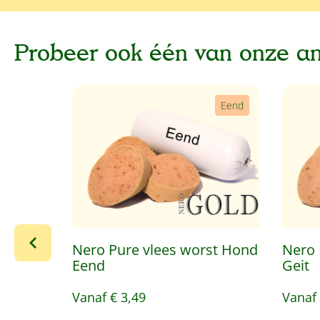
Probeer ook één van onze a
Productgalerij overslaan
Eend
Nero Pure vlees worst Hond
Nero 
Eend
Geit
Vanaf
€ 3,49
Vanaf