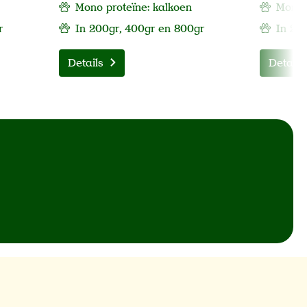
Mono proteïne: kalkoen
Mono p
r
In 200gr, 400gr en 800gr
In 20
Details
Details