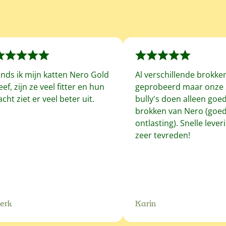
inds ik mijn katten Nero Gold
Al verschillende brokke
eef, zijn ze veel fitter en hun
geprobeerd maar onze 
acht ziet er veel beter uit.
bully's doen alleen goe
brokken van Nero (goe
ontlasting). Snelle leveri
zeer tevreden!
erk
Karin