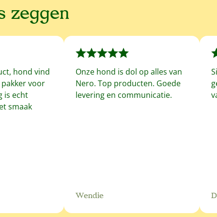
ns zeggen
uct, hond vind
Onze hond is dol op alles van
S
f pakker voor
Nero. Top producten. Goede
g
 is echt
levering en communicatie.
v
met smaak
Wendie
D