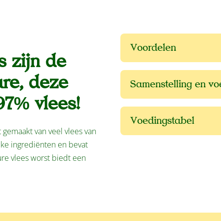
Voordelen
 zijn de
ure, deze
Samenstelling en v
97% vlees!
Voedingstabel
 gemaakt van veel vlees van
jke ingrediënten en bevat
re vlees worst biedt een