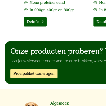
Mono proteïne: eend
Mono
In 200gr, 400gr en 800gr
In 
Details
Detai
Onze producten proberen? 
Laat jouw viervoeter onder andere onze brokken, worst e
Proefpakket aanvragen
Algemeen