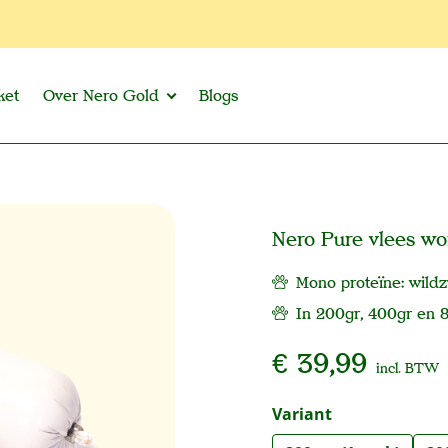
ket
Over Nero Gold
Blogs
Nero Pure vlees wo
Mono proteïne: wildz
In 200gr, 400gr en 
€ 39,99
incl. BTW
Selecteer
Variant