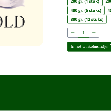
200 gr. (1 stuk)
200
400 gr. (6 stuks)
4
800 gr. (12 stuks)
Producthoeveelh
In het winkelmandje