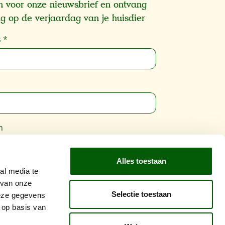
 in voor onze nieuwsbrief en ontvang
g op de verjaardag van je huisdier
s
*
m
Alles toestaan
wordt beschermd door reCAPTCHA en de
al media te
vacybeleid
en
Gebruiksvoorwaarden
zijn
 van onze
Selectie toestaan
ing.
deze gegevens
 op basis van
Inschrijven