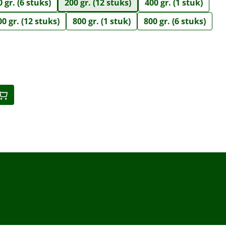
 gr. (6 stuks)
200 gr. (12 stuks)
400 gr. (1 stuk)
00 gr. (12 stuks)
800 gr. (1 stuk)
800 gr. (6 stuks)
eid: Voer de gewenste hoeveelheid in o