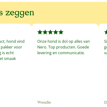
ns zeggen
uct, hond vind
Onze hond is dol op alles van
S
f pakker voor
Nero. Top producten. Goede
g
 is echt
levering en communicatie.
v
met smaak
Wendie
D