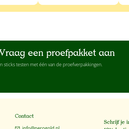
Vraag een proefpakket aan
n sticks testen met één van de proefverpakkingen.
Contact
Schrijf je
info@nerogold.nl