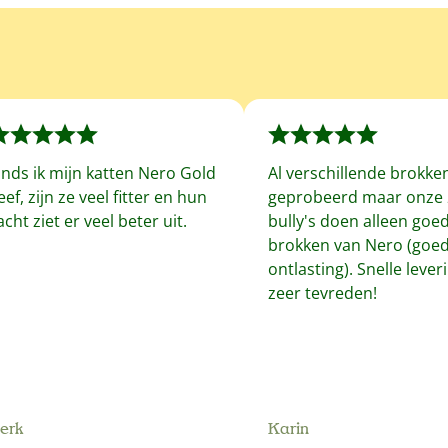
inds ik mijn katten Nero Gold
Al verschillende brokke
eef, zijn ze veel fitter en hun
geprobeerd maar onze 
acht ziet er veel beter uit.
bully's doen alleen goe
brokken van Nero (goe
ontlasting). Snelle leveri
zeer tevreden!
erk
Karin