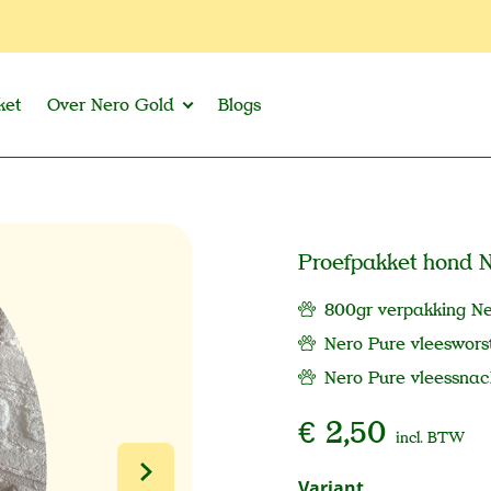
ket
Over Nero Gold
Blogs
Proefpakket hond 
800gr verpakking N
Nero Pure vleeswors
Nero Pure vleessnac
€ 2,50
incl. BTW
Selecteer
Variant