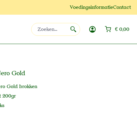
Voedingsinformatie
Contact
Win
€ 0,00
Nero Gold
ero Gold brokken
t 200gr
ks