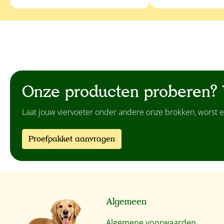
Onze producten proberen? 
Laat jouw viervoeter onder andere onze brokken, worst e
Proefpakket aanvragen
Algemeen
Algemene voorwaarden