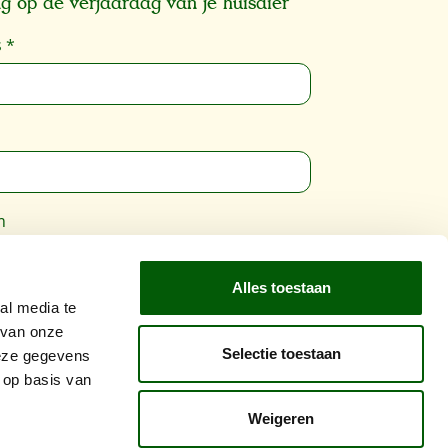
g op de verjaardag van je huisdier
s
*
m
Alles toestaan
wordt beschermd door reCAPTCHA en de
al media te
vacybeleid
en
Gebruiksvoorwaarden
zijn
 van onze
Selectie toestaan
ing.
deze gegevens
 op basis van
Inschrijven
Weigeren