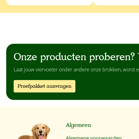
Onze producten proberen? 
Laat jouw viervoeter onder andere onze brokken, worst e
Proefpakket aanvragen
Algemeen
Algemene voorwaarden