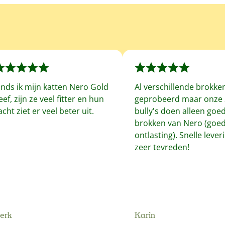
inds ik mijn katten Nero Gold
Al verschillende brokke
eef, zijn ze veel fitter en hun
geprobeerd maar onze 
acht ziet er veel beter uit.
bully's doen alleen goe
brokken van Nero (goe
ontlasting). Snelle leveri
zeer tevreden!
erk
Karin