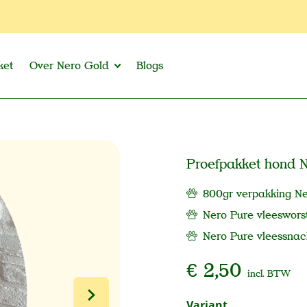
ket
Over Nero Gold
Blogs
Proefpakket hond 
800gr verpakking N
Nero Pure vleeswors
Nero Pure vleessnac
€ 2,50
incl. BTW
Selecteer
Variant