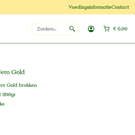
Voedingsinformatie
Contact
Win
€ 0,00
Nero Gold
ero Gold brokken
t 200gr
ks