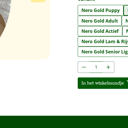
Nero Gold Puppy
Nero Gold Adult
N
Nero Gold Actief
Nero Gold Lam & Rij
Nero Gold Senior Li
Producthoeveelh
In het winkelmandje