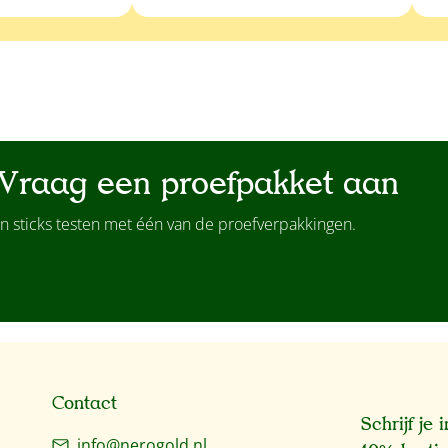
Vraag een proefpakket aan
n sticks testen met één van de proefverpakkingen.
Contact
Schrijf je
info@nerogold.nl