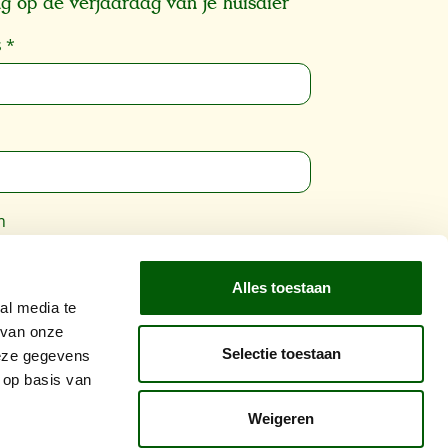
g op de verjaardag van je huisdier
s
*
m
Alles toestaan
wordt beschermd door reCAPTCHA en de
al media te
vacybeleid
en
Gebruiksvoorwaarden
zijn
 van onze
Selectie toestaan
ing.
deze gegevens
 op basis van
Inschrijven
Weigeren