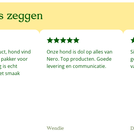
ns zeggen
uct, hond vind
Onze hond is dol op alles van
S
f pakker voor
Nero. Top producten. Goede
g
 is echt
levering en communicatie.
v
met smaak
Wendie
D