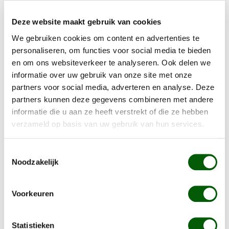
800gr. verpakking Nero Gold Lam & Rijst
Deze website maakt gebruik van cookies
Een heerlijke vlees worst 200gr
We gebruiken cookies om content en advertenties te
Nero Pure 100% vlees sticks 100gr
personaliseren, om functies voor social media te bieden
en om ons websiteverkeer te analyseren. Ook delen we
Nero Pure 100% vlees trainers 70gr
informatie over uw gebruik van onze site met onze
Nero Gold maatbeker
partners voor social media, adverteren en analyse. Deze
Nero Gold kortingsvoucher
partners kunnen deze gegevens combineren met andere
Informatie over Nero Gold
informatie die u aan ze heeft verstrekt of die ze hebben
verzameld op basis van uw gebruik van hun services.
Maximaal 1 proefpakket, indien je twijfelt tussen
recepturen geef dit aan bij de opmerkingen en wij
Toestemmingsselectie
voegen van het extra receptuur uitsluitend een
Noodzakelijk
verpakking brokken toe aan het proefpakket om deze
samen met je hond te proberen.
Voorkeuren
Voor advies op maat kunt u informatie over uw hond
Statistieken
vermelden bij de opmerking met het plaatsen van de