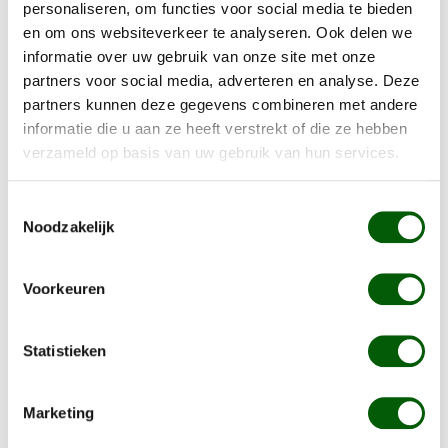
Nero Pure kortingsvoucher
personaliseren, om functies voor social media te bieden
en om ons websiteverkeer te analyseren. Ook delen we
Informatie over Nero Pure
informatie over uw gebruik van onze site met onze
partners voor social media, adverteren en analyse. Deze
Maximaal 1 proefpakket, indien je twijfelt tussen
partners kunnen deze gegevens combineren met andere
recepturen geef dit aan bij de opmerkingen en wij
informatie die u aan ze heeft verstrekt of die ze hebben
voegen van het extra receptuur uitsluitend een
verzameld op basis van uw gebruik van hun services.
verpakking brokken toe aan het proefpakket om deze
samen met je hond te proberen.
Toestemmingsselectie
Noodzakelijk
Voor advies op maat kunt u informatie over uw hond
vermelden bij de opmerking met het plaatsen van de
Voorkeuren
bestelling.
Probeer nu een proefpakket van Nero Pure natuurlijk
Statistieken
hondenvoer!
* de smaken van de snacks en worst varieeren, heeft je
Marketing
hond een voedingsallergie geef dit aan bij de