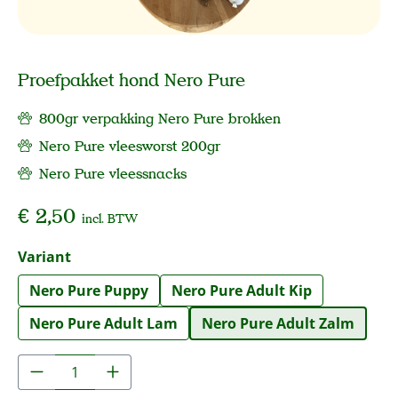
Proefpakket hond Nero Pure
800gr verpakking Nero Pure brokken
Nero Pure vleesworst 200gr
Nero Pure vleessnacks
€ 2,50
incl. BTW
Selecteer
Variant
Nero Pure Puppy
Nero Pure Adult Kip
Nero Pure Adult Lam
Nero Pure Adult Zalm
Producthoeveelheid: Voer de gewenste hoe