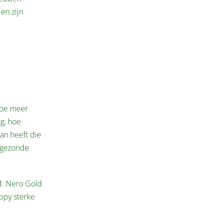
 en zijn
Hoe meer
ng, hoe
an heeft die
e gezonde
d. Nero Gold
uppy sterke