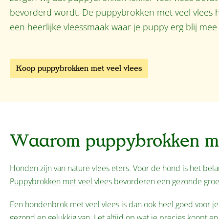
bevorderd wordt. De puppybrokken met veel vlees 
een heerlijke vleessmaak waar je puppy erg blij mee z
Koop puppybrokken met veel vlees
Waarom puppybrokken met
Honden zijn van nature vlees eters. Voor de hond is het bela
Puppybrokken met veel vlees
bevorderen een gezonde groei 
Een hondenbrok met veel vlees is dan ook heel goed voor je
gezond en gelukkig van. Let altijd op wat je precies koopt en