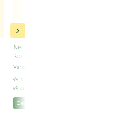
Nero Gold Hond Adult MINI
Kip & Rijst
Vanaf
€ 8,99
Volwassen hond tot 10 kg
Gluten en tarwe vrij
Details