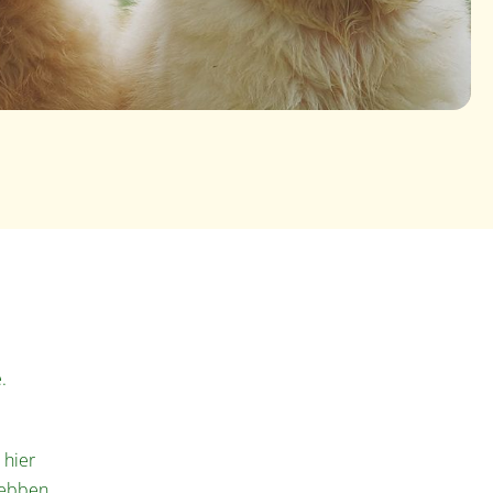
.
 hier
hebben