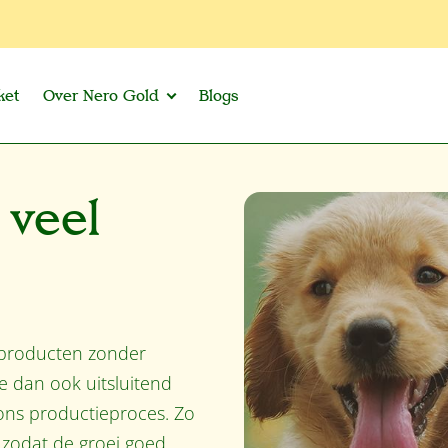
ket
Over Nero Gold
Blogs
 veel
e producten zonder
e dan ook uitsluitend
 ons productieproces. Zo
 zodat de groei goed