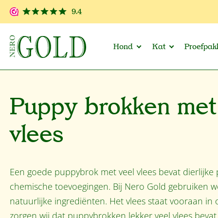
 naar de hoofdinhoud
Ga naar de zoekopdracht
Ga naar de hoofdnavigatie
9.4
Hond
Kat
Proefpak
Puppy brokken met
vlees
Een goede puppybrok met veel vlees bevat dierlijk
chemische toevoegingen. Bij Nero Gold gebruiken w
natuurlijke ingrediënten. Het vlees staat vooraan in
zorgen wij dat puppybrokken lekker veel vlees bevat