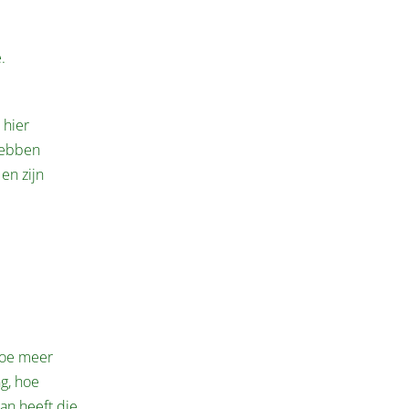
.
 hier
hebben
 en zijn
Hoe meer
ng, hoe
an heeft die