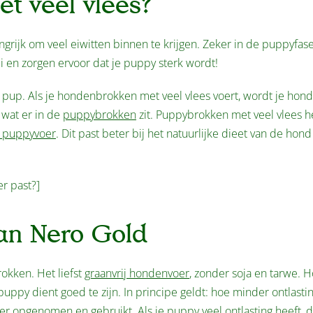
 veel vlees?
ngrijk om veel eiwitten binnen te krijgen. Zeker in de puppyfase
en zorgen ervoor dat je puppy sterk wordt!
 pup. Als je hondenbrokken met veel vlees voert, wordt je hond
 wat er in de
puppybrokken
zit. Puppybrokken met veel vlees 
 puppyvoer
. Dit past beter bij het natuurlijke dieet van de hond
er past?]
an Nero Gold
okken. Het liefst
graanvrij hondenvoer
, zonder soja en tarwe. 
 puppy dient goed te zijn. In principe geldt: hoe minder ontlasti
er opgenomen en gebruikt. Als je puppy veel ontlasting heeft, d