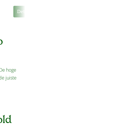
Details
o
 De hoge
de juiste
old