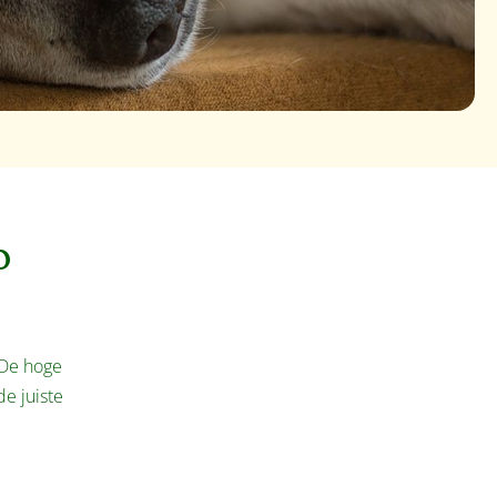
o
 De hoge
de juiste