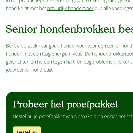
In het productieproces is er zorgvuldig rekening mee geho
hond krijgt met het
natuurlijk hondenvoer
dus alle voedingse
Senior hondenbrokken bes
Bent u op zoek naar
goed hondenvoer
voor een senior hond
honden met een laag energie niveau. De hondenbrokken zorg
gewrichten en helpen tegen hart- en oogproblemen. Je kunt 
jouw senior hond past.
Probeer het proefpakket
Bestel nu je proefpakket van Nero Gold en ervaar het zelf
Bestel nu