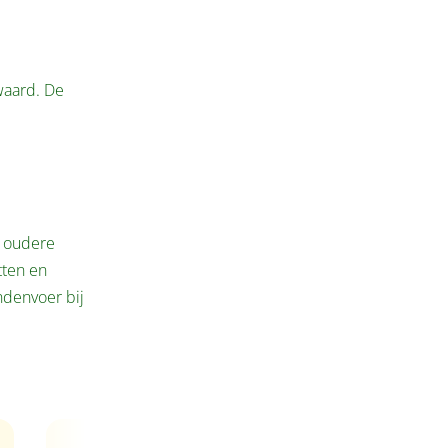
waard. De
r oudere
tten en
ndenvoer bij
Adult