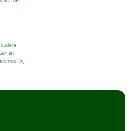
waard. De
r oudere
tten en
ndenvoer bij