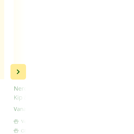
Nero Gold Hond Adult MINI
Kip & Rijst
Vanaf
€ 8,99
Volwassen hond tot 10 kg
Gluten en tarwe vrij