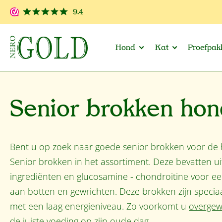
 naar de hoofdinhoud
Ga naar de zoekopdracht
Ga naar de hoofdnavigatie
9.4
Hond
Kat
Proefpak
Senior brokken ho
Bent u op zoek naar goede senior brokken voor de
Senior brokken in het assortiment. Deze bevatten uit
ingrediënten en glucosamine - chondroitine voor e
aan botten en gewrichten. Deze brokken zijn speci
met een laag energieniveau. Zo voorkomt u
overgew
de juiste voeding op zijn oude dag.