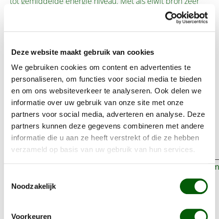
tot gemiddelde energie niveau. Met als eiwit bron zeer
hoge kwaliteit rendiervlees zijn deze hondenbrokken ook
uitermate geschikt voor honden met voedselintoleranties.
Als koolhydratenbron wordt gebruikt gemaakt van
Deze website maakt gebruik van cookies
aardappel, deze worden op een zeer speciale manier
bereid en zijn hierdoor ook licht verteerbaar voor je
We gebruiken cookies om content en advertenties te
hond.
personaliseren, om functies voor social media te bieden
en om ons websiteverkeer te analyseren. Ook delen we
De goede hondenbrokken van Nero Gold Hond Rendier
informatie over uw gebruik van onze site met onze
partners voor social media, adverteren en analyse. Deze
& Aardappel hebben een laag vetpercentage en zijn
partners kunnen deze gegevens combineren met andere
zodoende ook geschikt voor honden die kampen met
informatie die u aan ze heeft verstrekt of die ze hebben
problemen tot overgewicht of gewichtsbeheersing.
verzameld op basis van uw gebruik van hun services.
Gewicht van de hond
Dagelijkse hoeveelheid (gram
Toestemmingsselectie
1-3 kg
25-60
Noodzakelijk
3-5 kg
60-90
5-10 kg
90-150
Voorkeuren