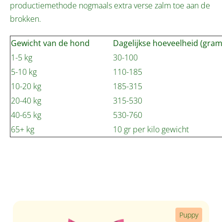
productiemethode nogmaals extra verse zalm toe aan de
brokken.
Gewicht van de hond
Dagelijkse hoeveelheid (gram
1-5 kg
30-100
5-10 kg
110-185
10-20 kg
185-315
20-40 kg
315-530
40-65 kg
530-760
65+ kg
10 gr per kilo gewicht
Productgalerij overslaan
Puppy