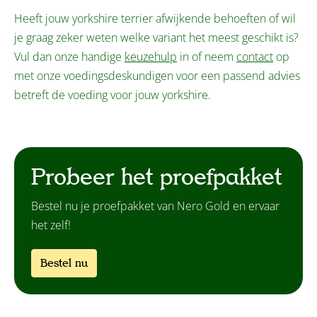
Heeft jouw yorkshire terrier afwijkende behoeften of wil
je graag zeker weten welke variant het meest geschikt is?
Vul dan onze handige
keuzehulp
in of neem
contact
op
met onze voedingsdeskundigen voor een passend advies
betreft de voeding voor jouw yorkshire.
Probeer het proefpakket
Bestel nu je proefpakket van Nero Gold en ervaar
het zelf!
Bestel nu