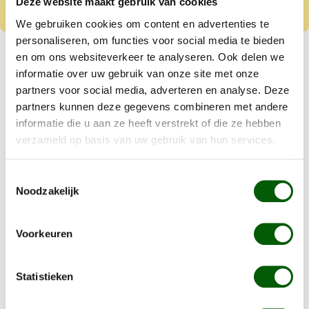
Deze website maakt gebruik van cookies
We gebruiken cookies om content en advertenties te
personaliseren, om functies voor social media te bieden
Nero Gold Puppy
en om ons websiteverkeer te analyseren. Ook delen we
Kip & Rijst
informatie over uw gebruik van onze site met onze
partners voor social media, adverteren en analyse. Deze
Vanaf
€ 8,99
partners kunnen deze gegevens combineren met andere
informatie die u aan ze heeft verstrekt of die ze hebben
Kleine tot middelgrote puppy's
verzameld op basis van uw gebruik van hun services.
Gluten en tarwe vrij
Toestemmingsselectie
Details
Noodzakelijk
Voorkeuren
De beste puppybrokken voor een
yorkshire
Statistieken