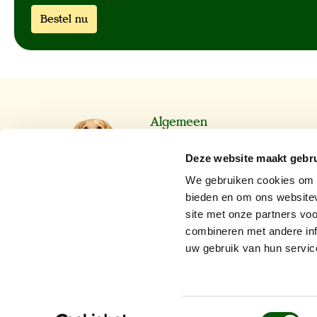
Bestel nu
Algemeen
Algemene voorwaarden
Deze website maakt gebru
Privacy
We gebruiken cookies om c
Cookiebeleid
bieden en om ons websitev
site met onze partners vo
Verzending
combineren met andere inf
Retouren
uw gebruik van hun servic
Klachten en garantie
Herroeping
Toestemmingsselectie