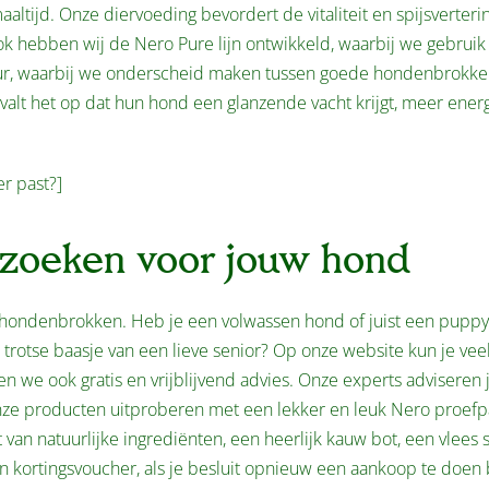
ltijd. Onze diervoeding bevordert de vitaliteit en spijsverteri
ok hebben wij de Nero Pure lijn ontwikkeld, waarbij we gebrui
ptuur, waarbij we onderscheid maken tussen goede hondenbrokk
valt het op dat hun hond een glanzende vacht krijgt, meer ener
er past?]
zoeken voor jouw hond
de hondenbrokken. Heb je een volwassen hond of juist een puppy
 trotse baasje van een lieve senior? Op onze website kun je vee
 we ook gratis en vrijblijvend advies. Onze experts adviseren 
ze producten uitproberen met een lekker en leuk Nero proefp
an natuurlijke ingrediënten, een heerlijk kauw bot, een vlees 
en kortingsvoucher, als je besluit opnieuw een aankoop te doen 