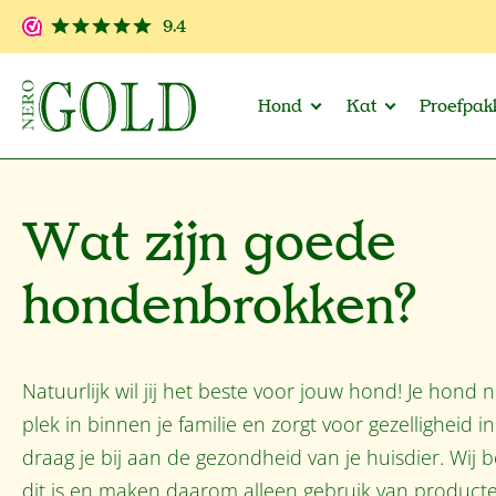
 naar de hoofdinhoud
Ga naar de zoekopdracht
Ga naar de hoofdnavigatie
9.4
Hond
Kat
Proefpak
Wat zijn goede
hondenbrokken?
Natuurlijk wil jij het beste voor jouw hond! Je hond
plek in binnen je familie en zorgt voor gezelligheid 
draag je bij aan de gezondheid van je huisdier. Wij b
dit is en maken daarom alleen gebruik van producten