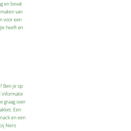
ng en bevat
k maken van
en voor een
gie heeft en
? Ben je op
l informatie
je graag over
akket. Een
snack en een
bij Nero