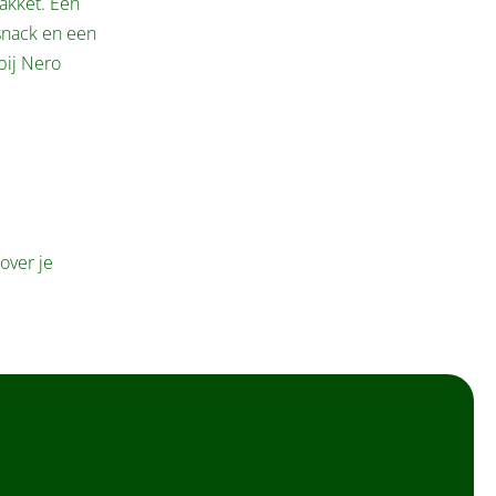
akket. Een
snack en een
bij Nero
over je