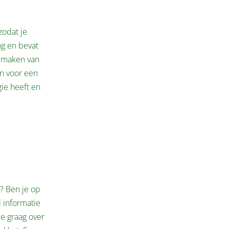
zodat je
ng en bevat
k maken van
en voor een
gie heeft en
? Ben je op
l informatie
je graag over