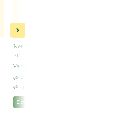
Nero Gold Hond Adult MINI
Kip & Rijst
Vanaf
€ 8,99
Volwassen hond tot 10 kg
Gluten en tarwe vrij
Details