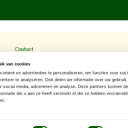
Contact
Schrijf je
info@nerogold.nl
10% kortin
ik van cookies
0570-635908
ontent en advertenties te personaliseren, om functies voor soci
E-mailadre
erkeer te analyseren. Ook delen we informatie over uw gebruik
or social media, adverteren en analyse. Deze partners kunnen 
ormatie die u aan ze heeft verstrekt of die ze hebben verzameld
Voornaam
es.
Achternaa