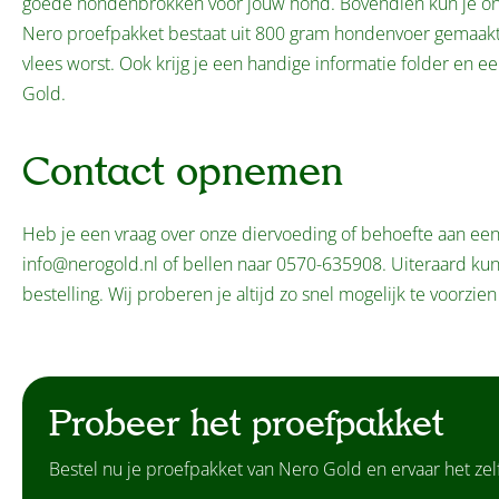
goede hondenbrokken voor jouw hond. Bovendien kun je on
Nero proefpakket bestaat uit 800 gram hondenvoer gemaakt v
vlees worst. Ook krijg je een handige informatie folder en e
Gold.
Contact opnemen
Heb je een vraag over onze diervoeding of behoefte aan een 
info@nerogold.nl of bellen naar 0570-635908. Uiteraard kun 
bestelling. Wij proberen je altijd zo snel mogelijk te voorz
Probeer het proefpakket
Bestel nu je proefpakket van Nero Gold en ervaar het zelf