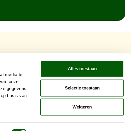
 in voor onze nieuwsbrief en ontvang
g op de verjaardag van je huisdier
Alles toestaan
al media te
s
*
 van onze
Selectie toestaan
deze gegevens
 op basis van
Weigeren
m