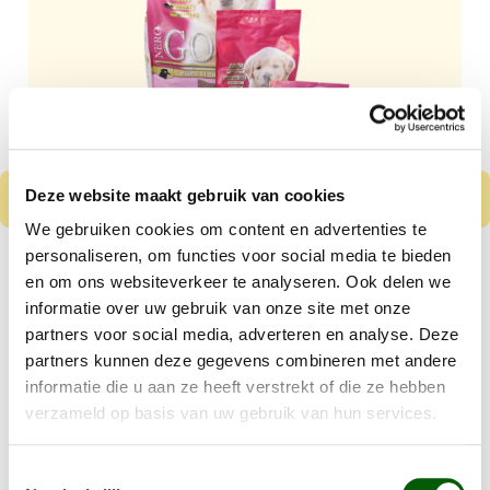
Deze website maakt gebruik van cookies
We gebruiken cookies om content en advertenties te
personaliseren, om functies voor social media te bieden
Nero Gold Puppy
en om ons websiteverkeer te analyseren. Ook delen we
Kip & Rijst
informatie over uw gebruik van onze site met onze
Vanaf
€ 8,99
partners voor social media, adverteren en analyse. Deze
partners kunnen deze gegevens combineren met andere
Kleine tot middelgrote puppy's
informatie die u aan ze heeft verstrekt of die ze hebben
verzameld op basis van uw gebruik van hun services.
Gluten en tarwe vrij
Details
Toestemmingsselectie