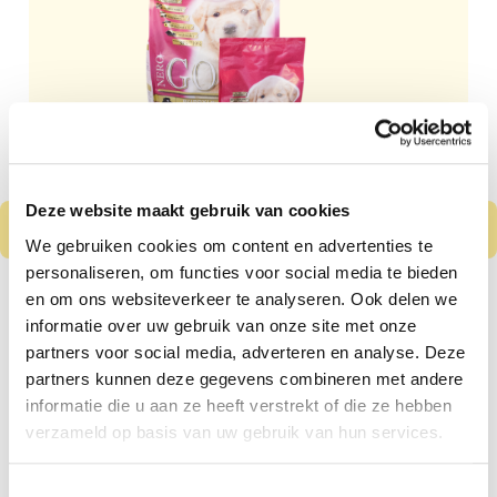
Deze website maakt gebruik van cookies
We gebruiken cookies om content en advertenties te
personaliseren, om functies voor social media te bieden
Nero Gold Puppy
en om ons websiteverkeer te analyseren. Ook delen we
Kip & Rijst
informatie over uw gebruik van onze site met onze
partners voor social media, adverteren en analyse. Deze
Vanaf
€ 8,99
partners kunnen deze gegevens combineren met andere
informatie die u aan ze heeft verstrekt of die ze hebben
Kleine tot middelgrote puppy's
verzameld op basis van uw gebruik van hun services.
Gluten en tarwe vrij
Toestemmingsselectie