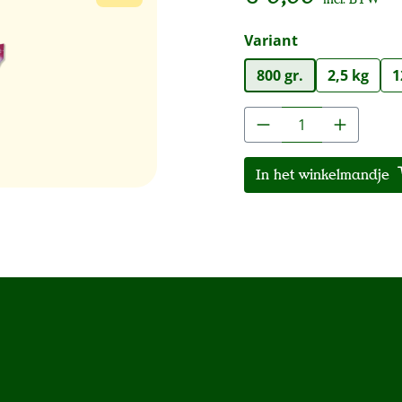
Selecteer
Variant
800 gr.
2,5 kg
1
Producthoeveelh
In het winkelmandje