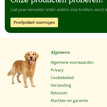
Onze producten proberen? 
Laat jouw viervoeter onder andere onze brokken, worst e
Proefpakket aanvragen
Algemeen
Algemene voorwaarden
Privacy
Cookiebeleid
Verzending
Retouren
Klachten en garantie