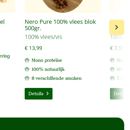
el
Nero Pure 100% vlees blok
Nero P
500gr.
schijve
100% vlees/vis
100% vl
€ 13,99
€ 7,99
ering
Mono proteïne
Mono 
100% natuurlijk
100% 
8 verschillende smaken
7 ver
Details
Details