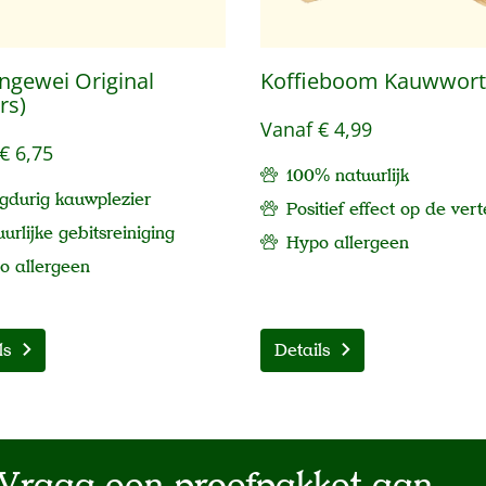
ngewei Original
Koffieboom Kauwwort
rs)
Vanaf
€ 4,99
€ 6,75
100% natuurlijk
gdurig kauwplezier
Positief effect op de vert
urlijke gebitsreiniging
Hypo allergeen
po
allergeen
ls
Details