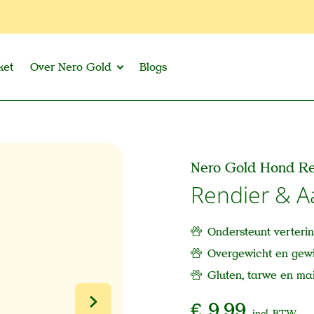
ket
Over Nero Gold
Blogs
Nero Gold Hond Re
Rendier & A
Ondersteunt verteri
Overgewicht en gew
Gluten, tarwe en mais
€ 9,99
incl. BTW