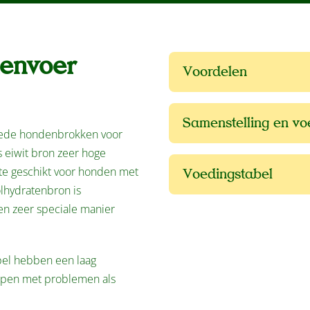
denvoer
Voordelen
Samenstelling en v
goede hondenbrokken voor
 eiwit bron zeer hoge
ate geschikt voor honden met
Voedingstabel
lhydratenbron is
en zeer speciale manier
el hebben een laag
mpen met problemen als