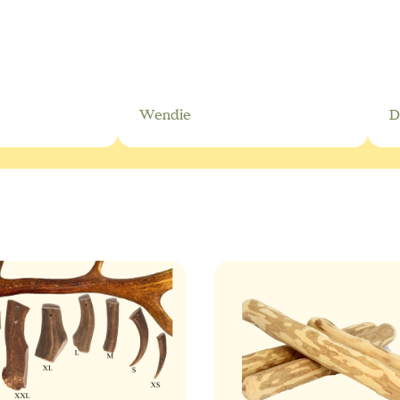
Wendie
D