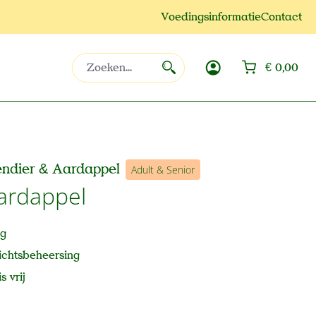
Voedingsinformatie
Contact
Win
€ 0,00
ndier & Aardappel
Adult & Senior
ardappel
ng
ichtsbeheersing
 vrij