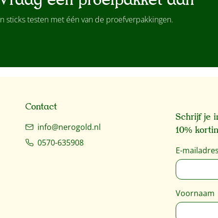
Vraag een proefpakket aan
n sticks testen met één van de proefverpakkingen.
Contact
Schrijf je
info@nerogold.nl
10% kortin
0570-635908
E-mailadre
Voornaam