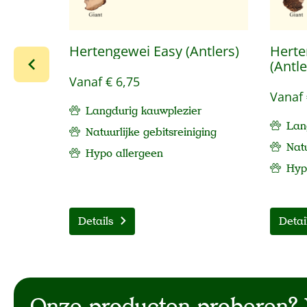
Hertengewei Easy (Antlers)
Herte
(Antle
Vanaf
€ 6,75
Vanaf
Langdurig kauwplezier
Lan
Natuurlijke gebitsreiniging
Natu
Hypo allergeen
Hy
Details
Detai