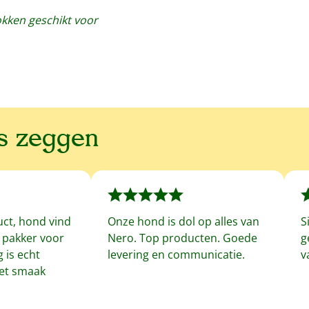
kken geschikt voor
ns zeggen
uct, hond vind
Onze hond is dol op alles van
S
f pakker voor
Nero. Top producten. Goede
g
 is echt
levering en communicatie.
v
met smaak