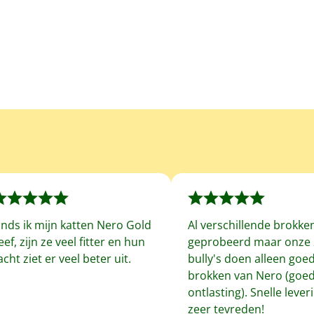
inds ik mijn katten Nero Gold
Al verschillende brokke
eef, zijn ze veel fitter en hun
geprobeerd maar onze 
acht ziet er veel beter uit.
bully's doen alleen goe
brokken van Nero (goe
ontlasting). Snelle leveri
zeer tevreden!