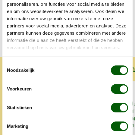
Samenstelling en voedingswaarde
personaliseren, om functies voor social media te bieden
en om ons websiteverkeer te analyseren. Ook delen we
informatie over uw gebruik van onze site met onze
Voedingstabel
partners voor social media, adverteren en analyse. Deze
partners kunnen deze gegevens combineren met andere
informatie die u aan ze heeft verstrekt of die ze hebben
verzameld op basis van uw gebruik van hun services.
Toestemmingsselectie
Wat onze klanten over ons zeggen
Noodzakelijk
Voorkeuren
Sinds we Nero Gold geven aan
Snel, goed prod
Statistieken
onze honden heeft onze
het lekker. Proe
oudste hond zo goed als geen
zo'n klein bedrag
last meer van allergieën en
super. Alles is 
Marketing
glanst zijn vacht weet mooi.
opgegeten.