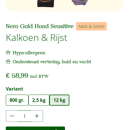
Nero Gold Hond Sensitive
Adult & Senior
Kalkoen & Rijst
Hypo-allergeen
Ondersteunt vertering, huid en vacht
€ 58,99
incl. BTW
Selecteer
Variant
800 gr.
2,5 kg
12 kg
Producthoeveelheid: Voer de gewenste hoe