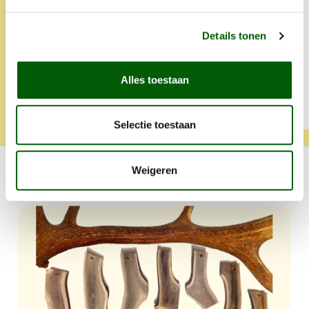
Altijd snelle levering en heel
lief iets extra's.
Details tonen
Alles toestaan
Tamara
Klara
Selectie toestaan
Weigeren
Iets lekker voor jouw hond?
Productgalerij overslaan