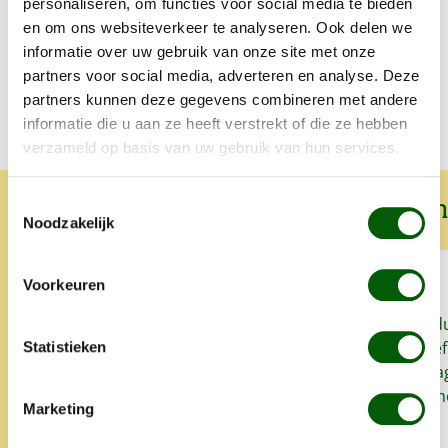
personaliseren, om functies voor social media te bieden
en om ons websiteverkeer te analyseren. Ook delen we
Voedingstabel
informatie over uw gebruik van onze site met onze
partners voor social media, adverteren en analyse. Deze
partners kunnen deze gegevens combineren met andere
informatie die u aan ze heeft verstrekt of die ze hebben
verzameld op basis van uw gebruik van hun services.
Wat onze klanten over ons zeggen
Toestemmingsselectie
Noodzakelijk
Voorkeuren
Sinds we Nero Gold geven aan
Snel, goed prod
onze honden heeft onze
het lekker. Proe
Statistieken
oudste hond zo goed als geen
zo'n klein bedrag
last meer van allergieën en
super. Alles is 
Marketing
glanst zijn vacht weet mooi.
opgegeten.
Altijd snelle levering en heel