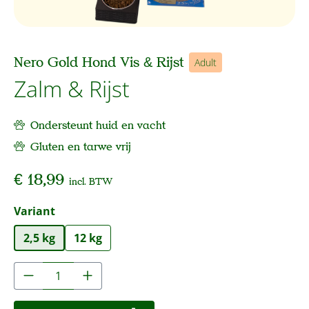
Nero Gold Hond Vis & Rijst
Adult
Zalm & Rijst
Ondersteunt huid en vacht
Gluten en tarwe vrij
€ 18,99
incl. BTW
Selecteer
Variant
2,5 kg
12 kg
Producthoeveelheid: Voer de gewenste hoe