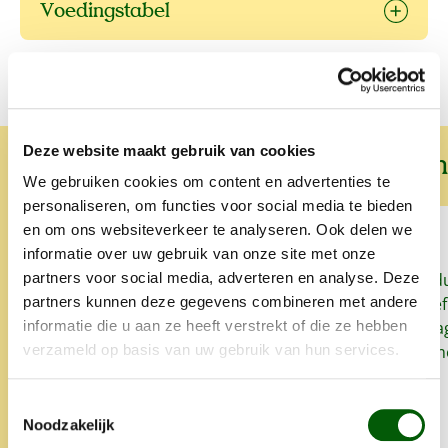
Voedingstabel
Deze website maakt gebruik van cookies
Wat onze klanten over ons zeggen
We gebruiken cookies om content en advertenties te
personaliseren, om functies voor social media te bieden
en om ons websiteverkeer te analyseren. Ook delen we
informatie over uw gebruik van onze site met onze
Sinds we Nero Gold geven aan
Snel, goed prod
partners voor social media, adverteren en analyse. Deze
onze honden heeft onze
het lekker. Proe
partners kunnen deze gegevens combineren met andere
oudste hond zo goed als geen
zo'n klein bedrag
informatie die u aan ze heeft verstrekt of die ze hebben
last meer van allergieën en
super. Alles is 
verzameld op basis van uw gebruik van hun services.
glanst zijn vacht weet mooi.
opgegeten.
Altijd snelle levering en heel
Toestemmingsselectie
lief iets extra's.
Noodzakelijk