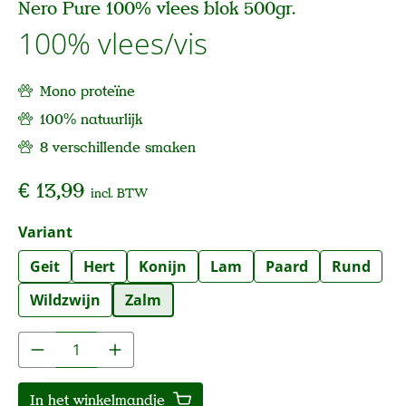
Nero Pure 100% vlees blok 500gr.
100% vlees/vis
Mono proteïne
100% natuurlijk
8 verschillende smaken
€ 13,99
incl. BTW
Selecteer
Variant
Geit
Hert
Konijn
Lam
Paard
Rund
Wildzwijn
Zalm
Producthoeveelheid: Voer de gewenste hoe
In het winkelmandje