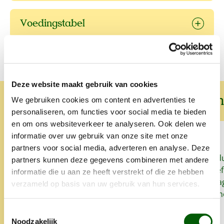
Voedingstabel
Deze website maakt gebruik van cookies
Wat onze klanten over ons zeggen
We gebruiken cookies om content en advertenties te
personaliseren, om functies voor social media te bieden
en om ons websiteverkeer te analyseren. Ook delen we
informatie over uw gebruik van onze site met onze
partners voor social media, adverteren en analyse. Deze
Sinds we Nero Gold geven aan
Snel, goed prod
partners kunnen deze gegevens combineren met andere
onze honden heeft onze
het lekker. Proe
informatie die u aan ze heeft verstrekt of die ze hebben
oudste hond zo goed als geen
zo'n klein bedrag
verzameld op basis van uw gebruik van hun services.
last meer van allergieën en
super. Alles is 
glanst zijn vacht weet mooi.
opgegeten.
Toestemmingsselectie
Altijd snelle levering en heel
Noodzakelijk