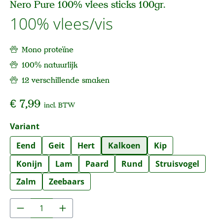
Nero Pure 100% vlees sticks 100gr.
100% vlees/vis
Mono proteïne
100% natuurlijk
12 verschillende smaken
€ 7,99
incl. BTW
Selecteer
Variant
Eend
Geit
Hert
Kalkoen
Kip
Konijn
Lam
Paard
Rund
Struisvogel
Zalm
Zeebaars
Producthoeveelheid: Voer de gewenste hoe