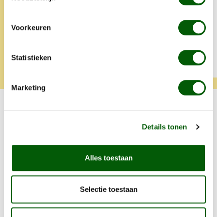
lief iets extra's.
Voorkeuren
Statistieken
Tamara
Klara
Marketing
Ook lekker voor jouw viervoeter!
Details tonen
Productgalerij overslaan
Alles toestaan
Selectie toestaan