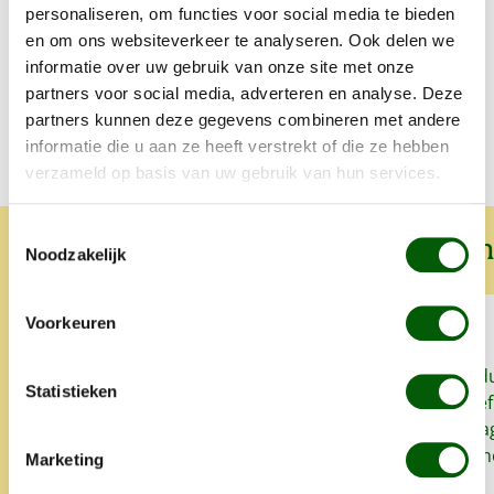
personaliseren, om functies voor social media te bieden
en om ons websiteverkeer te analyseren. Ook delen we
informatie over uw gebruik van onze site met onze
Voedingstabel
partners voor social media, adverteren en analyse. Deze
partners kunnen deze gegevens combineren met andere
informatie die u aan ze heeft verstrekt of die ze hebben
verzameld op basis van uw gebruik van hun services.
Toestemmingsselectie
Wat onze klanten over ons zeggen
Noodzakelijk
Voorkeuren
Sinds we Nero Gold geven aan
Snel, goed prod
Statistieken
onze honden heeft onze
het lekker. Proe
oudste hond zo goed als geen
zo'n klein bedrag
last meer van allergieën en
super. Alles is 
Marketing
glanst zijn vacht weet mooi.
opgegeten.