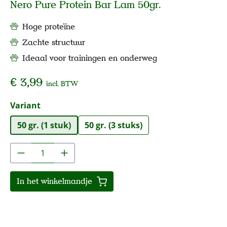
Nero Pure Protein Bar Lam 50gr.
Hoge proteïne
Zachte structuur
Ideaal voor trainingen en onderweg
€ 3,99
incl. BTW
Selecteer
Variant
50 gr. (1 stuk)
50 gr. (3 stuks)
Producthoeveelheid: Voer de gewenste hoe
In het winkelmandje