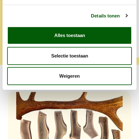
Altijd snelle levering en heel
lief iets extra's.
Details tonen
Alles toestaan
Tamara
Klara
Selectie toestaan
Weigeren
Ook lekker voor jouw viervoeter!
Productgalerij overslaan