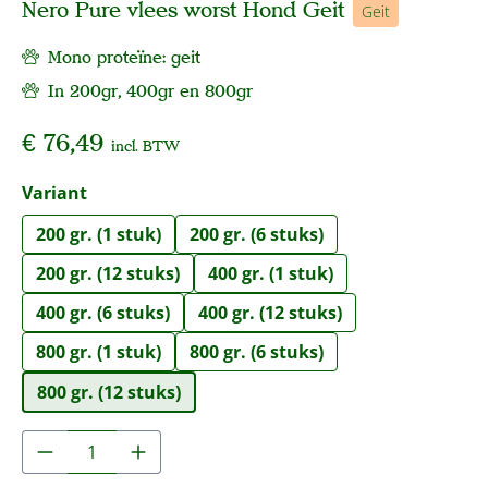
Nero Pure vlees worst Hond Geit
Geit
Mono proteïne: geit
In 200gr, 400gr en 800gr
€ 76,49
incl. BTW
Selecteer
Variant
200 gr. (1 stuk)
200 gr. (6 stuks)
200 gr. (12 stuks)
400 gr. (1 stuk)
400 gr. (6 stuks)
400 gr. (12 stuks)
800 gr. (1 stuk)
800 gr. (6 stuks)
800 gr. (12 stuks)
Producthoeveelheid: Voer de gewenste hoe