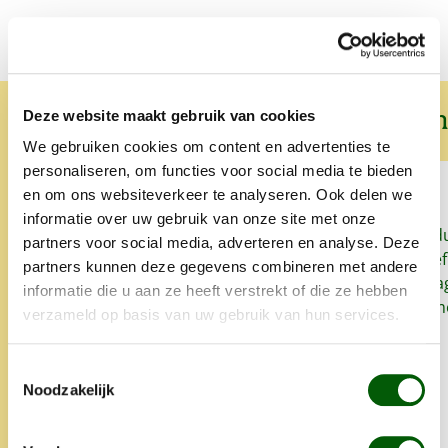
Wat onze klanten over ons zeggen
Deze website maakt gebruik van cookies
We gebruiken cookies om content en advertenties te
personaliseren, om functies voor social media te bieden
en om ons websiteverkeer te analyseren. Ook delen we
informatie over uw gebruik van onze site met onze
Sinds we Nero Gold geven aan
Snel, goed prod
partners voor social media, adverteren en analyse. Deze
onze honden heeft onze
het lekker. Proe
partners kunnen deze gegevens combineren met andere
oudste hond zo goed als geen
zo'n klein bedrag
informatie die u aan ze heeft verstrekt of die ze hebben
last meer van allergieën en
super. Alles is 
verzameld op basis van uw gebruik van hun services.
glanst zijn vacht weet mooi.
opgegeten.
Altijd snelle levering en heel
Toestemmingsselectie
lief iets extra's.
Noodzakelijk