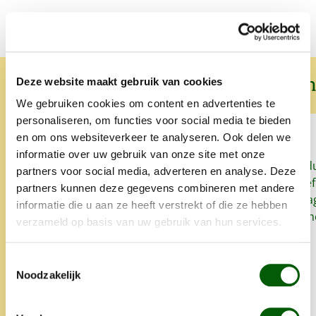
Wat onze klanten over ons zeggen
Deze website maakt gebruik van cookies
We gebruiken cookies om content en advertenties te
personaliseren, om functies voor social media te bieden
en om ons websiteverkeer te analyseren. Ook delen we
informatie over uw gebruik van onze site met onze
Sinds we Nero Gold geven aan
Snel, goed prod
partners voor social media, adverteren en analyse. Deze
onze honden heeft onze
het lekker. Proe
partners kunnen deze gegevens combineren met andere
oudste hond zo goed als geen
zo'n klein bedrag
informatie die u aan ze heeft verstrekt of die ze hebben
last meer van allergieën en
super. Alles is 
verzameld op basis van uw gebruik van hun services.
glanst zijn vacht weet mooi.
opgegeten.
Altijd snelle levering en heel
Toestemmingsselectie
lief iets extra's.
Noodzakelijk