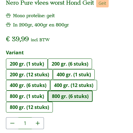
Nero Pure vlees worst Hond Geit
Geit
Mono proteïne: geit
In 200gr, 400gr en 800gr
€ 39,99
incl. BTW
Selecteer
Variant
200 gr. (1 stuk)
200 gr. (6 stuks)
200 gr. (12 stuks)
400 gr. (1 stuk)
400 gr. (6 stuks)
400 gr. (12 stuks)
800 gr. (1 stuk)
800 gr. (6 stuks)
800 gr. (12 stuks)
Producthoeveelheid: Voer de gewenste hoe