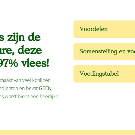
Voordelen
 zijn de
ure, deze
Samenstelling en v
97% vlees!
Voedingstabel
emaakt van veel konijnen
grediënten en bevat
GEEN
es worst biedt een heerlijke