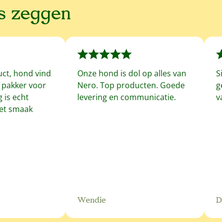
ns zeggen
uct, hond vind
Onze hond is dol op alles van
S
f pakker voor
Nero. Top producten. Goede
g
 is echt
levering en communicatie.
v
met smaak
Wendie
D