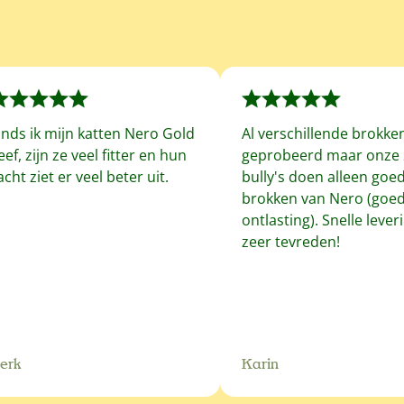
inds ik mijn katten Nero Gold
Al verschillende brokke
eef, zijn ze veel fitter en hun
geprobeerd maar onze 
acht ziet er veel beter uit.
bully's doen alleen goe
brokken van Nero (goe
ontlasting). Snelle leveri
zeer tevreden!
erk
Karin