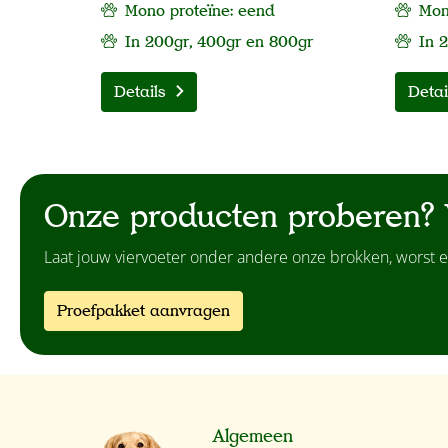
Mono proteïne: eend
Mono
In 200gr, 400gr en 800gr
In 
Details
Detai
Onze producten proberen? 
Laat jouw viervoeter onder andere onze brokken, worst e
Proefpakket aanvragen
Algemeen