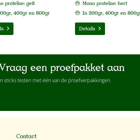
 proteïne: geit
Mono proteïne: hert
200gr, 400gr en 800gr
In 200gr, 400gr en 800g
ls
Details
Vraag een proefpakket aan
n sticks testen met één van de proefverpakkingen.
Contact