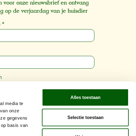
 in voor onze nieuwsbrief en ontvang
g op de verjaardag van je huisdier
s
*
m
Alles toestaan
wordt beschermd door reCAPTCHA en de
al media te
vacybeleid
en
Gebruiksvoorwaarden
zijn
 van onze
Selectie toestaan
ing.
deze gegevens
 op basis van
Inschrijven