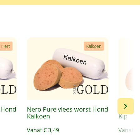
Hert
Kalkoen
t Hond
Nero Pure vlees worst Hond
Nero P
Kalkoen
Kip
Vanaf
€ 3,49
Vanaf
€