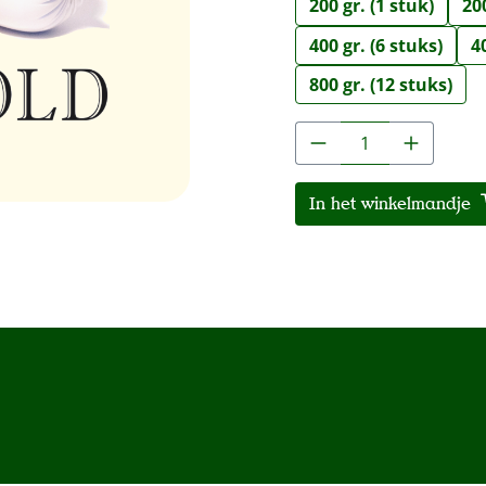
200 gr. (1 stuk)
200
400 gr. (6 stuks)
4
800 gr. (12 stuks)
Producthoeveelh
In het winkelmandje