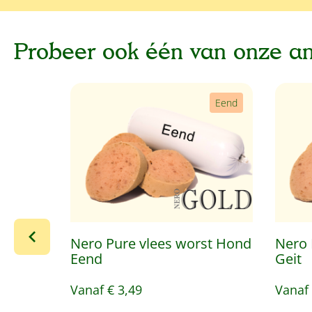
Probeer ook één van onze a
Productgalerij overslaan
Eend
Nero Pure vlees worst Hond
Nero 
Eend
Geit
Vanaf
€ 3,49
Vanaf