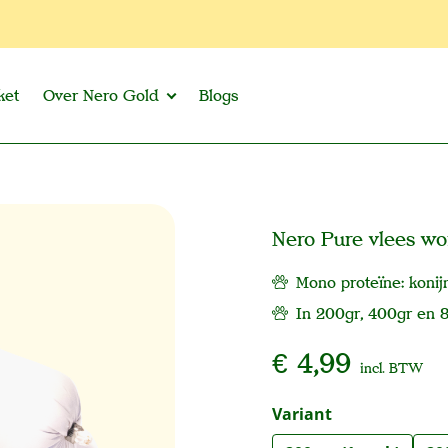
ket
Over Nero Gold
Blogs
Nero Pure vlees wo
Mono proteïne: konij
In 200gr, 400gr en 
€ 4,99
incl. BTW
Selecteer
Variant