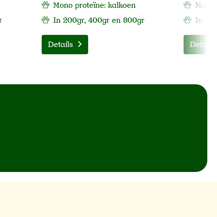
Mono proteïne: kalkoen
Mono p
r
In 200gr, 400gr en 800gr
In 20
Details
Details