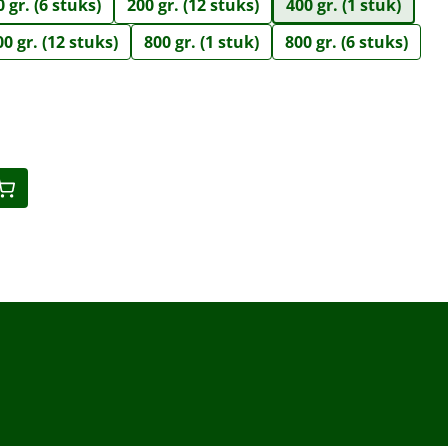
 gr. (6 stuks)
200 gr. (12 stuks)
400 gr. (1 stuk)
00 gr. (12 stuks)
800 gr. (1 stuk)
800 gr. (6 stuks)
eid: Voer de gewenste hoeveelheid in o