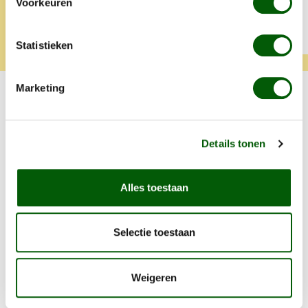
Voorkeuren
Tamara
Klara
Statistieken
Marketing
Probeer ook één van onze andere
smaken
Details tonen
Productgalerij overslaan
Eend
Alles toestaan
Selectie toestaan
Weigeren