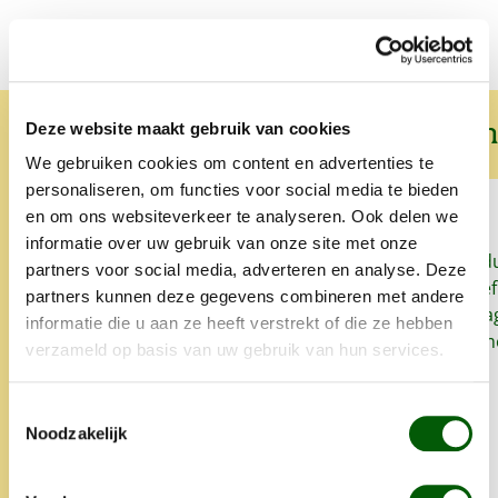
Wat onze klanten over ons zeggen
Deze website maakt gebruik van cookies
We gebruiken cookies om content en advertenties te
personaliseren, om functies voor social media te bieden
en om ons websiteverkeer te analyseren. Ook delen we
informatie over uw gebruik van onze site met onze
Sinds we Nero Gold geven aan
Snel, goed prod
partners voor social media, adverteren en analyse. Deze
onze honden heeft onze
het lekker. Proe
partners kunnen deze gegevens combineren met andere
oudste hond zo goed als geen
zo'n klein bedrag
informatie die u aan ze heeft verstrekt of die ze hebben
last meer van allergieën en
super. Alles is 
verzameld op basis van uw gebruik van hun services.
glanst zijn vacht weet mooi.
opgegeten.
Altijd snelle levering en heel
Toestemmingsselectie
lief iets extra's.
Noodzakelijk