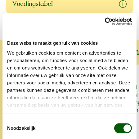
Voedingstabel
Deze website maakt gebruik van cookies
Wat onze klanten over ons zeggen
We gebruiken cookies om content en advertenties te
personaliseren, om functies voor social media te bieden
en om ons websiteverkeer te analyseren. Ook delen we
informatie over uw gebruik van onze site met onze
partners voor social media, adverteren en analyse. Deze
Sinds we Nero Gold geven aan
Snel, goed prod
partners kunnen deze gegevens combineren met andere
onze honden heeft onze
het lekker. Proe
informatie die u aan ze heeft verstrekt of die ze hebben
oudste hond zo goed als geen
zo'n klein bedrag
verzameld op basis van uw gebruik van hun services.
last meer van allergieën en
super. Alles is 
glanst zijn vacht weet mooi.
opgegeten.
Toestemmingsselectie
Altijd snelle levering en heel
Noodzakelijk
lief iets extra's.