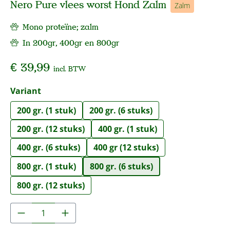
Nero Pure vlees worst Hond Zalm
Zalm
Mono proteïne; zalm
In 200gr, 400gr en 800gr
€ 39,99
incl. BTW
Selecteer
Variant
200 gr. (1 stuk)
200 gr. (6 stuks)
200 gr. (12 stuks)
400 gr. (1 stuk)
400 gr. (6 stuks)
400 gr (12 stuks)
800 gr. (1 stuk)
800 gr. (6 stuks)
800 gr. (12 stuks)
Producthoeveelheid: Voer de gewenste hoe